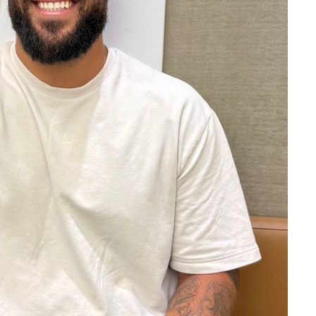
회
교수…이병
절차 개시
5.3%↑