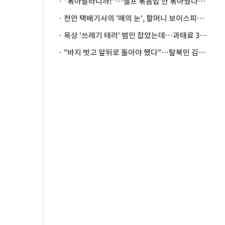
· "볶아달라니까!"…셀프 볶음밥 안 볶아줬다고 사장 폭행한 손님
· 천안 택배기사의 '매의 눈', 할머니 보이스피싱 피해 막아
· 옥상 '쓰레기 테러' 범인 잡았는데…과태료 3만원 처분에 숙박업주 허탈
· "바지 벗고 앞뒤로 돌아야 했다"…탈북민 김서아, 기쁨조 검사 수치심 회상