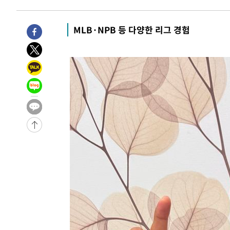
-47초 전 >
[속보] 7월 중국 수출 23.9%↑ 수입 27.5%↑…무역총액 2
46분 전 >
[속보]'채상병 순직 책임' 임성근, 항소심도 징역 3년
MLB·NPB 등 다양한 리그 경험
-30906초 전 >
[속보]이 대통령 "부동산 공급 기존 사고방식 매달리지 
실천"
-29991초 전 >
이란, "오만과 '중앙 단일 루트' 합의…북쪽 인바운드·남
운드는 임시"
-21559초 전 >
"낮 기온 소폭 하락"…수도권 폭염중대경보, 폭염경보로
-21523초 전 >
[속보]이 대통령, '호우피해' 안동·의성 관할 4개 면 특
선포
-21486초 전 >
[단독]중수청 지원 검사들, 정원 초과 시 낮은 계급 임용
갈 수도
-19457초 전 >
낮 최고 37도 찜통더위…곳곳 소나기·강원 많은 비[내일
-17763초 전 >
SK하이닉스, 용인·청주 팹에 54조 투자…"AI 메모리 수
응"
-14619초 전 >
여자배구 이재영·이다영 자매, 아제르바이잔 투란VC 입
-13872초 전 >
외국인 심판 성 접대 7경기 들여다보니…한국 축구 '5승 2
-13606초 전 >
[속보]코스닥, 2.86포인트(0.36%) 내린 798.81마감
-13559초 전 >
[속보]코스피, 6200선 약보합…0.60% 내린 6258.77에
-13539초 전 >
[속보]원·달러 환율, 7.7원 내린 1416.1원 마감
-13428초 전 >
[속보] 노원서 40.1도 관측…서울, 2018년 이후 첫 40도
-10518초 전 >
[속보]종합특검, '계엄 수용공간 확보' 신용해 前교정본