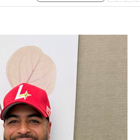
5.3%↑
말고 과감히
쪽 아웃바
 하향
별재난지역
…희망지 못
날씨]
요 선제 대
단
무'
 마쳐
부장 기소