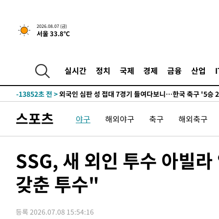
운드는 임시"
-21539초 전 >
"낮 기온 소폭 하락"…수도권 폭염중대경보, 폭염경보로
-21503초 전 >
[속보]이 대통령, '호우피해' 안동·의성 관할 4개 면 특
2026.08.07 (금)
서울 33.8℃
선포
-21466초 전 >
[단독]중수청 지원 검사들, 정원 초과 시 낮은 계급 임용
갈 수도
-19437초 전 >
낮 최고 37도 찜통더위…곳곳 소나기·강원 많은 비[내일
-17743초 전 >
SK하이닉스, 용인·청주 팹에 54조 투자…"AI 메모리 수
실시간
정치
국제
경제
금융
산업
응"
-14599초 전 >
여자배구 이재영·이다영 자매, 아제르바이잔 투란VC 입
-13852초 전 >
외국인 심판 성 접대 7경기 들여다보니…한국 축구 '5승 2
-13586초 전 >
[속보]코스닥, 2.86포인트(0.36%) 내린 798.81마감
스포츠
야구
해외야구
축구
해외축구
-13539초 전 >
[속보]코스피, 6200선 약보합…0.60% 내린 6258.77에
-13519초 전 >
[속보]원·달러 환율, 7.7원 내린 1416.1원 마감
-13408초 전 >
[속보] 노원서 40.1도 관측…서울, 2018년 이후 첫 40도
SSG, 새 외인 투수 아빌
-10498초 전 >
[속보]종합특검, '계엄 수용공간 확보' 신용해 前교정본
갖춘 투수"
-9371초 전 >
외신들도 주목한 韓축구 파문…"국민적 공분에 수사 재개"
-9342초 전 >
11시간 압수수색에 성접대 파문까지…'쑥대밭' 된 축구협
-8364초 전 >
[속보]규제합리화위원회 부위원장에 김태유 서울대 공대 
등록 2026.07.08 15:54:16
태 후임
-4722초 전 >
[속보]국힘 윤리위, '돌려차기 발언' 진종오·서범수 징계 