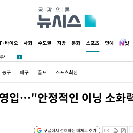
 하향
별재난지역
…희망지 못
날씨]
요 선제 대
IT·바이오
사회
수도권
지방
문화
스포츠
연예
단
무'
농구
배구
골프
스포츠최신
 마쳐
라 영입…"안정적인 이닝 소화
부장 기소
회
교수…이병
구글에서 선호하는 매체로 추가
절차 개시