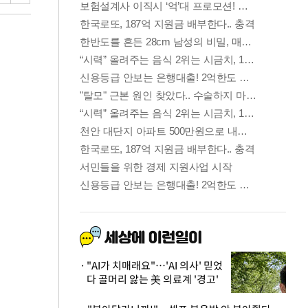
"AI가 치매래요"…'AI 의사' 믿었
다 골머리 앓는 美 의료계 '경고'