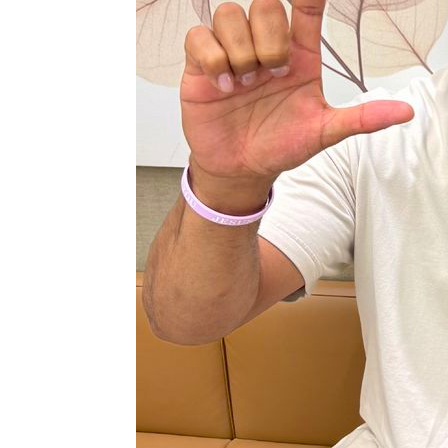
-9391초 전 >
외신들도 주목한 韓축구 파문…"국민적 공분에 수사 재개"
-9362초 전 >
11시간 압수수색에 성접대 파문까지…'쑥대밭' 된 축구협
-8384초 전 >
[속보]규제합리화위원회 부위원장에 김태유 서울대 공대 
태 후임
-4742초 전 >
[속보]국힘 윤리위, '돌려차기 발언' 진종오·서범수 징계 
-67초 전 >
[속보] 7월 중국 수출 23.9%↑ 수입 27.5%↑…무역총액 2
46분 전 >
[속보]'채상병 순직 책임' 임성근, 항소심도 징역 3년