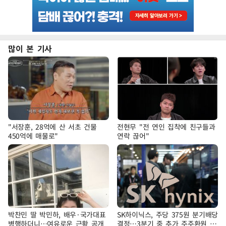
많이 본 기사
"서장훈, 28억에 산 서초 건물
전현무 "전 연인 집착에 친구들과
450억에 매물로"
연락 끊어"
박찬민 딸 박민하, 배우·국가대표
SK하이닉스, 주당 375원 분기배당
병행하더니…여유로운 근황 공개
결정…3분기 중 추가 주주환원 발