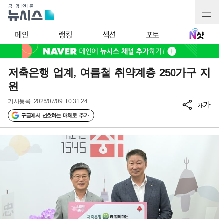
메인
랭킹
섹션
포토
저축은행 업계, 여름철 취약계층 250가구 지
원
기사등록
2026/07/09 10:31:24
가
가
구글에서 선호하는 매체로 추가