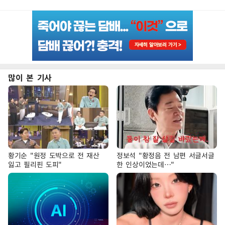
많이 본 기사
황기순 "원정 도박으로 전 재산
정보석 "황정음 전 남편 서글서글
잃고 필리핀 도피"
한 인상이었는데…"