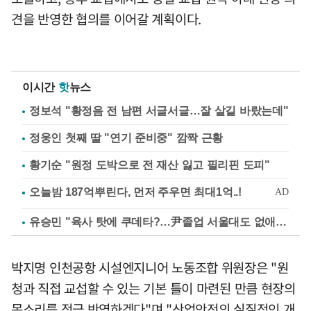
견을 반영한 협의를 이어갈 계획이다.
이시간
핫
뉴스
정보석 "황정음 전 남편 서글서글…잘 살길 바랐는데"
정웅인 첫째 딸 "연기 준비중" 깜짝 근황
황기순 "원정 도박으로 전 재산 잃고 필리핀 도피"
유승민 "육사 탓에 쿠데타?…尹졸업 서울대도 없애나"
박지명 인천공항 시설엔지니어 노동조합 위원장은 "원
청과 직접 교섭할 수 있는 기본 틀이 마련된 만큼 현장의
목소리를 적극 반영하겠다"며 "산업안전의 실질적인 개