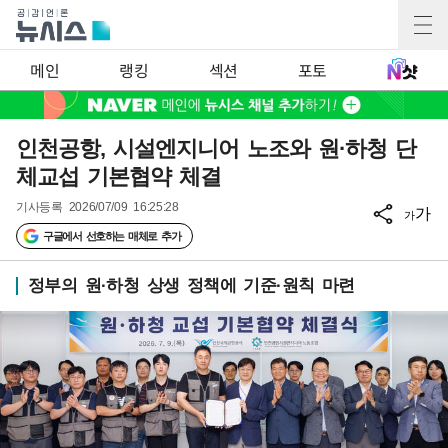
메인
랭킹
섹션
포토
인천공항, 시설엔지니어 노조와 원·하청 단
체교섭 기본협약 체결
기사등록
2026/07/09 16:25:28
가
가
구글에서 선호하는 매체로 추가
정부의 원·하청 상생 정책에 기준·원칙 마련