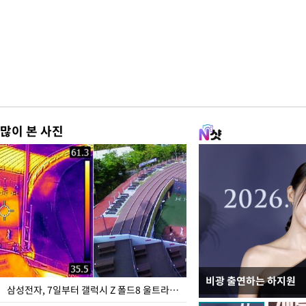
많이 본 사진
비광 출연하는 하지원
이재명 대통령, "수사
삼성전자, 7일부터 갤럭시 Z 폴드8 울트라·폴드8·플립8 출시
선 다해 강구해야"