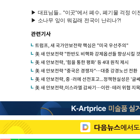
관련기사
트럼프, 새 국가안보전략 핵심은 "미국 우선주의"
美 새 안보전략 "한반도 비핵화 강제옵션들 향상시킬 것
美 새 안보전략, '힘을 통한 평화' 등 4대 원칙 제시
美 새 안보전략 "중국은 경쟁자"…대중 강경노선 전환
美 새 안보전략, 중·러에 선전포고...정책현실성은 '글쎄
美 새 안보전략,이스라엘 감싸기…이란·테러 위협 지