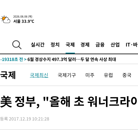
상
-27488초 전 >
[속보]코스피 매도사이드카 발동…4%대 급락
-26760초 전 >
[속보]전남광주 초대 시민추천 부시장에 백승주·윤난실
2026.08.06 (목)
서울 33.9℃
-24321초 전 >
서울 열대야 15일째 지속…비공식 '초열대야' 30도 넘어
-22888초 전 >
[속보]코스닥, 2.15포인트(0.27%) 내린 797.44 출발
-22871초 전 >
[속보]코스피, 119.51포인트(1.81%) 내린 6478.75 개장
실시간
정치
국제
경제
금융
산업
IT·
-19318초 전 >
6월 경상수지 497.3억 달러…두 달 연속 사상 최대
-19269초 전 >
서울 낮 39도 '폭염중대경보'…40도 관측 가능성도
-16631초 전 >
미 워싱턴주 스포캔 시의 통제불능 3개 산불, 방화선 일부 구축
국제
국제최신
국제기구
미주
유럽
중국
-8804초 전 >
[속보] 호르무즈 해협 이란-오만 협상 기대속 뉴욕증시 혼조 마감
우 0.49%↑
-7159초 전 >
[속보] 이란 대통령 "지금 최고지도자와 소통하기가 매우 어려워
임 3년 인터뷰
2시간 전 >
[속보] "이란-오만, 호르무즈 해협 통행 항로 합의" 이란 외무부 대
美 정부, "올해 초 워너크라
-29631초 전 >
[속보]산업장관 "李정부, 원전 반대 안해…안정 전력 위해 불가
-28328초 전 >
[속보]경찰, '홍명보 선임 논란' 대한축구협회·축구회관 등 압
색
등록 2017.12.19 10:21:28
-27715초 전 >
[속보]산업장관 "美무역법 제301조 과잉생산 결과 발표 8월 중
상
-27508초 전 >
[속보]코스피 매도사이드카 발동…4%대 급락
-26780초 전 >
[속보]전남광주 초대 시민추천 부시장에 백승주·윤난실