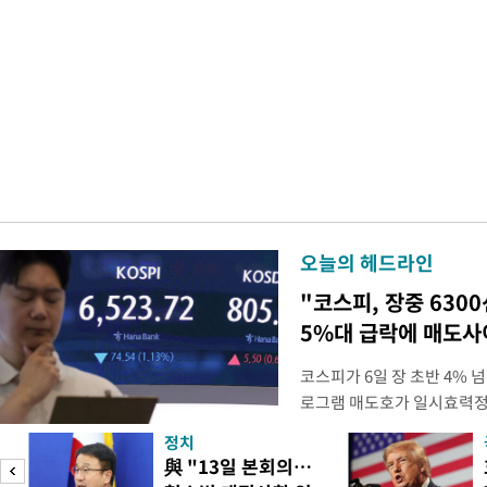
오늘의 헤드라인
"코스피, 장중 630
5%대 급락에 매도
코스피가 6일 장 초반 4%
로그램 매도호가 일시효력정
한국거래소는 이날 오전 10
정치
했다고 밝혔다. 발동 당시 
與 "13일 본회의…
대비 5.12% 급락한 987.