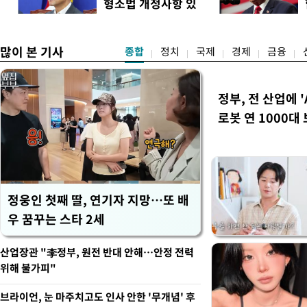
형소법 개정사항 있
스피200을 기초자산으로 하
으면 개정"
많이 본 기사
종합
정치
국제
경제
금융
정부, 전 산업에 '
로봇 연 1000대
정웅인 첫째 딸, 연기자 지망…또 배
우 꿈꾸는 스타 2세
산업장관 "李정부, 원전 반대 안해…안정 전력
위해 불가피"
브라이언, 눈 마주치고도 인사 안한 '무개념' 후