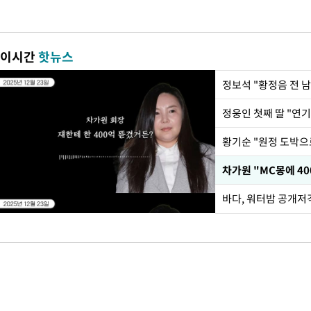
이시간
핫뉴스
정웅인 첫째 딸 "연기
황기순 "원정 도박으
바다, 워터밤 공개저격