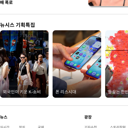
배 폭로
뉴시스 기획특집
외국인이 키운 K-소비
폰 리스시대
들끓는 한
뉴스
광장
실시간
정치
국제
기자수첩
스토리칼럼