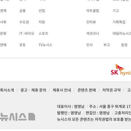
경제
금융
산업
아트클럽
기고
사회
수도권
지방
인터뷰
기획특집
문화
IT·바이오
스포츠
섹션코너
데일리뉴시
연예
포토
TV뉴시스
인사
부고
동정
회사소개
광고 · 제휴 문의
제휴사 안내
콘텐츠 판매
저작권 규약
고
대표이사 : 염영남
주소 : 서울 중구 퇴계로 1
발행인 : 염영남
편집인 : 염영남
고충처리인
뉴시스의 모든 콘텐츠는 저작권법의 보호를 받는 바, 무