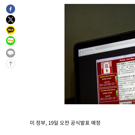
-24341초 전 >
서울 열대야 15일째 지속…비공식 '초열대야' 30도 넘어
-22908초 전 >
[속보]코스닥, 2.15포인트(0.27%) 내린 797.44 출발
-22891초 전 >
[속보]코스피, 119.51포인트(1.81%) 내린 6478.75 개장
-19338초 전 >
6월 경상수지 497.3억 달러…두 달 연속 사상 최대
-19289초 전 >
서울 낮 39도 '폭염중대경보'…40도 관측 가능성도
-16651초 전 >
미 워싱턴주 스포캔 시의 통제불능 3개 산불, 방화선 일부 구축
-8824초 전 >
[속보] 호르무즈 해협 이란-오만 협상 기대속 뉴욕증시 혼조 마감
우 0.49%↑
-7179초 전 >
[속보] 이란 대통령 "지금 최고지도자와 소통하기가 매우 어려워
임 3년 인터뷰
2시간 전 >
[속보] "이란-오만, 호르무즈 해협 통행 항로 합의" 이란 외무부 대
미 정부, 19일 오전 공식발표 예정