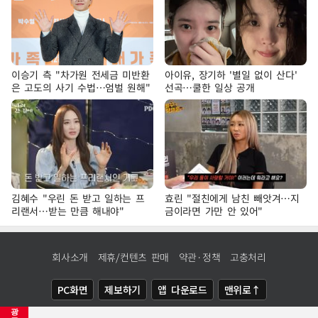
이승기 측 "차가원 전세금 미반환
아이유, 장기하 '별일 없이 산다'
은 고도의 사기 수법…엄벌 원해"
선곡…쿨한 일상 공개
김혜수 "우린 돈 받고 일하는 프
효린 "절친에게 남친 빼앗겨…지
리랜서…받는 만큼 해내야"
금이라면 가만 안 있어"
회사소개
제휴/컨텐츠 판매
약관·정책
고충처리
PC화면
제보하기
앱 다운로드
맨위로↑
광