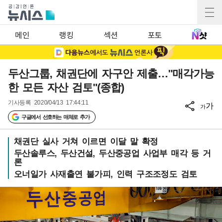
메인
랭킹
섹션
포토
두산그룹, 채권단에 자구안 제출…"매각가능
한 모든 자산 검토"(종합)
기사등록
2020/04/13 17:44:11
가
가
구글에서 선호하는 매체로 추가
채권단 실사 거쳐 이르면 이달 말 확정
두산솔루스, 두산건설, 두산중공업 사업부 매각 등 거
론
오너일가 사재출연 불가피, 인력 구조조정도 검토