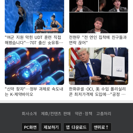
"여군 지원 막힌 UDT 훈련 직접
전현무 "전 연인 집착에 친구들과
해봤습니다"…707 출신 女유튜버
연락 끊어"
'완벽 소화'
"신약 찾자"…정부 과제로 속도내
한화큐셀·OCI, 美 수입 폴리실리
는 K-제약바이오
콘 최저가격제 도입에…"공정 경
쟁·수익성 개선 환영"
회사소개
제휴/컨텐츠 판매
약관·정책
고충처리
PC화면
제보하기
앱 다운로드
맨위로↑