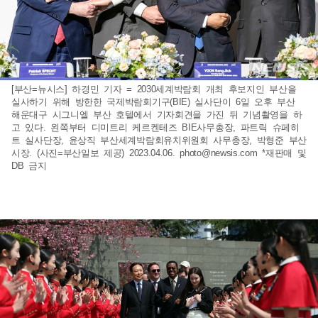
[부산=뉴시스] 하경민 기자 = 2030세계박람회 개최 후보지인 부산을
실사하기 위해 방한한 국제박람회기구(BIE) 실사단이 6일 오후 부산
해운대구 시그니엘 부산 호텔에서 기자회견을 가진 뒤 기념촬영을 하
고 있다. 왼쪽부터 디미트리 케르켄테즈 BIE사무총장, 파트릭 슈페히
트 실사단장, 윤상직 부산세계박람회유치위원회 사무총장, 박형준 부산
시장. (사진=부산일보 제공) 2023.04.06.
photo@newsis.com
*재판매 및
DB 금지