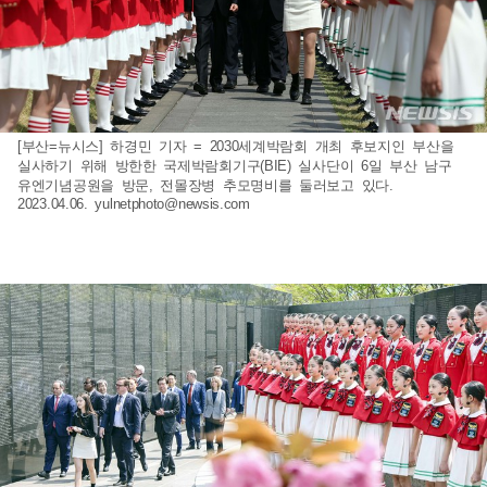
[부산=뉴시스] 하경민 기자 = 2030세계박람회 개최 후보지인 부산을
실사하기 위해 방한한 국제박람회기구(BIE) 실사단이 6일 부산 남구
유엔기념공원을 방문, 전몰장병 추모명비를 둘러보고 있다.
2023.04.06.
yulnetphoto@newsis.com