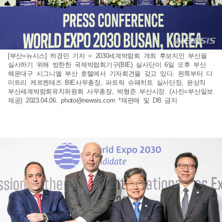
[부산=뉴시스] 하경민 기자 = 2030세계박람회 개최 후보지인 부산을
실사하기 위해 방한한 국제박람회기구(BIE) 실사단이 6일 오후 부산
해운대구 시그니엘 부산 호텔에서 기자회견을 갖고 있다. 왼쪽부터 디
미트리 케르켄테즈 BIE사무총장, 파트릭 슈페히트 실사단장, 윤상직
부산세계박람회유치위원회 사무총장, 박형준 부산시장. (사진=부산일보
제공) 2023.04.06.
photo@newsis.com
*재판매 및 DB 금지