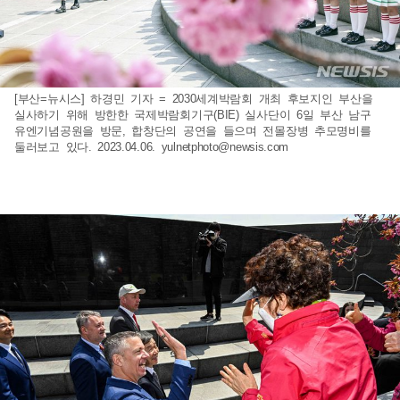
[부산=뉴시스] 하경민 기자 = 2030세계박람회 개최 후보지인 부산을
실사하기 위해 방한한 국제박람회기구(BIE) 실사단이 6일 부산 남구
유엔기념공원을 방문, 합창단의 공연을 들으며 전몰장병 추모명비를
둘러보고 있다. 2023.04.06.
yulnetphoto@newsis.com