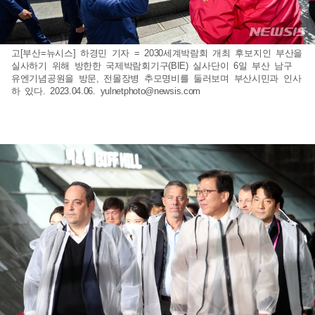
고[부산=뉴시스] 하경민 기자 = 2030세계박람회 개최 후보지인 부산을
실사하기 위해 방한한 국제박람회기구(BIE) 실사단이 6일 부산 남구
유엔기념공원을 방문, 전몰장병 추모명비를 둘러보며 부산시민과 인사
하 있다. 2023.04.06.
yulnetphoto@newsis.com