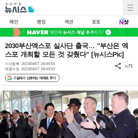
메인
랭킹
섹션
포토
2030부산엑스포 실사단 출국… "부산은 엑
스포 개최할 모든 것 갖췄다" [뉴시스Pic]
기사등록
2023/04/07 08:46:54
가
가
최종수정
2023/04/07 08:49:03
구글에서 선호하는 매체로 추가