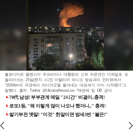
볼로디미르 젤렌스키 우크라이나 대통령의 고위 자문관인 미하일로 포
돌리아크는 25일(현지 시간) 이탈리아 라디오 방송과의 인터뷰에서
“1500km의 국경에서 러시아군을 몰아내는 대공세가 이미 시작됐다”고
말했다. 출처: Twitter @UkraineNewsLive *재판매 및 DB 금지