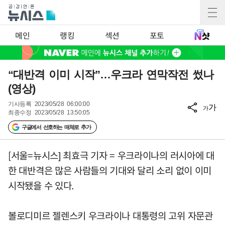
메인
랭킹
섹션
포토
“대반격 이미 시작”…우크라 연막작전 썼나
(영상)
기사등록
2023/05/28 06:00:00
가
가
최종수정
2023/05/28 13:50:05
구글에서 선호하는 매체로 추가
[서울=뉴시스] 최효극 기자 = 우크라이나의 러시아에 대
한 대반격은 많은 사람들의 기대와 달리 소리 없이 이미
시작됐을 수 있다.
볼로디미르 젤렌스키 우크라이나 대통령의 고위 자문관