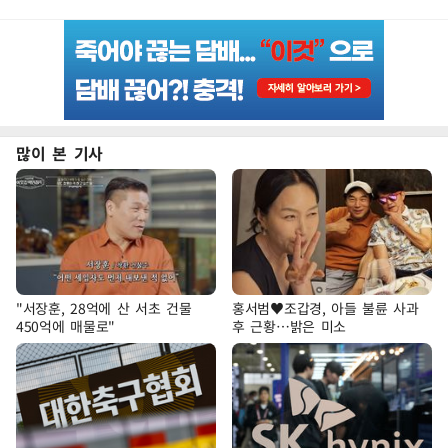
많이 본 기사
"서장훈, 28억에 산 서초 건물
홍서범♥조갑경, 아들 불륜 사과
450억에 매물로"
후 근황…밝은 미소