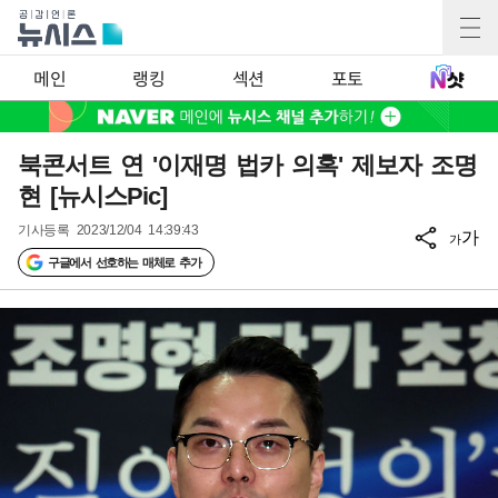
메인
랭킹
섹션
포토
북콘서트 연 '이재명 법카 의혹' 제보자 조명
현 [뉴시스Pic]
기사등록
2023/12/04 14:39:43
가
가
구글에서 선호하는 매체로 추가