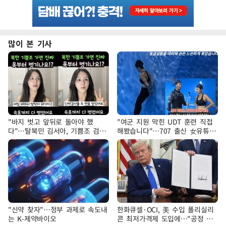
많이 본 기사
"바지 벗고 앞뒤로 돌아야 했
"여군 지원 막힌 UDT 훈련 직접
다"…탈북민 김서아, 기쁨조 검사
해봤습니다"…707 출신 女유튜버
수치심 회상
'완벽 소화'
"신약 찾자"…정부 과제로 속도내
한화큐셀·OCI, 美 수입 폴리실리
는 K-제약바이오
콘 최저가격제 도입에…"공정 경