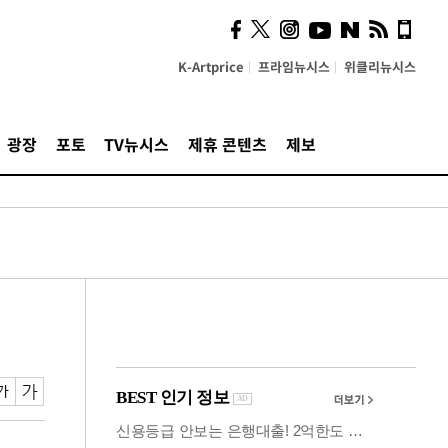
사이 해답 찾았죠"…알을
깨고 나온 '초자아'
K-Artprice
프라임뉴시스
위클리뉴시스
광장
포토
TV뉴시스
제휴 콘텐츠
제보