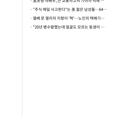
· 英유명 여배우, 큰 교통사고서 기아차 덕에 살았다
· "주식 매일 사고판다"는 美 젊은 남성들…64%가 "나는 인생의 패배자“
· 엘베 문 열리자 지팡이 '퍽'…노인의 택배기사 폭행 이유
· "20년 병수발했는데 얼굴도 모르는 동생이 유산 절반을"…배다른 형제 상속권 있을까