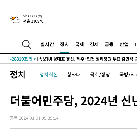
6시간 전 >
[속보]뉴욕증시 상승 마감…S&P 0.6% 나스닥 1.3%↑
2026.08.08 (토)
-29615초 전 >
[속보]與최고위원 제주·인천 순회경선…박선원·최민희
서울 30.9℃
한민수·김용 순
-29568초 전 >
[속보]김민석, 與 전대 당원투표 누적 득표율 45.42%로 
청래 44.56%
-28850초 전 >
[속보]與 대표 경선 제주·인천 당원투표…金 47.75%·
실시간
정치
국제
경제
금융
산업
42.08%·宋 10.17%
-28384초 전 >
이강인 "아틀레티코 이적 기뻐…등번호 7번 의미보단 팀 
것"
-28319초 전 >
[속보]與 당대표 경선, 제주·인천 권리당원 투표 김민석 
-22093초 전 >
낮 최고 35도 '무더위'…동해안 시간당 30㎜ '강한 비'[
-21363초 전 >
[속보]이강인 "감독님이 원하는 마음 느꼈고, 많은 트로피
정치
정치최신
청와대
국회/정당
국방/외
틀레티코 이적"
-21145초 전 >
수도권 40도 육박 '펄펄'…동해안 일부 지역엔 호의주의
-20114초 전 >
온열질환 사망자 3명 늘어…누적 환자 3000명 돌파
더불어민주당, 2024년 신
-14059초 전 >
강릉에 시간당 81.4㎜ 물폭탄…도로 잠기고 담벼락 붕괴
-10166초 전 >
백운산서 80년근 천종산삼 9뿌리 발견…감정가 1.3억원
-7876초 전 >
선재도서 해루질 나섰다 실종 60대, 닷새 만에 숨진 채 발견
등록 2024.01.01 09:39:14
-5410초 전 >
남자 농구, 나고야 아시안게임서 '홈팀' 일본과 한일전
-4786초 전 >
여수 오동도 해상서 모터보트 전복…1명 사망·1명 실종