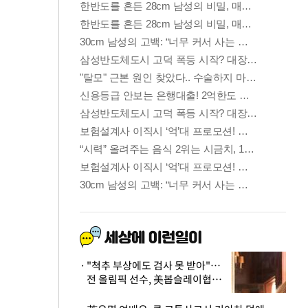
"척추 부상에도 검사 못 받아"…
전 올림픽 선수, 美봅슬레이협회
상대 소송