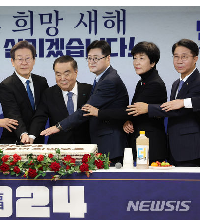
계속[다음
"
려 죄송"
·서미화·
1위… 정
鄭
위해 뛸
승리
내일날씨]
 원해 아
보