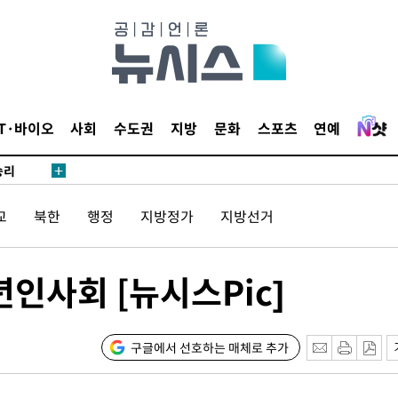
·서미화·
1위… 정
鄭
IT·바이오
사회
수도권
지방
문화
스포츠
연예
위해 뛸
승리
내일날씨]
 원해 아
교
북한
행정
지방정가
지방선거
보
년인사회 [뉴시스Pic]
구글에서 선호하는 매체로 추가