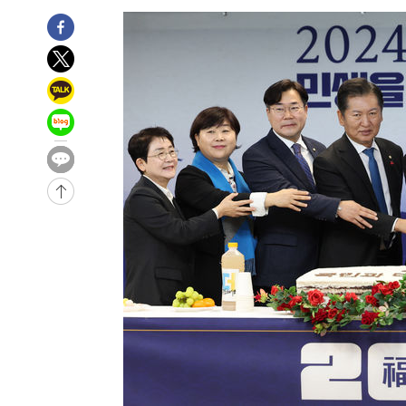
-1013초 전 >
극한폭염 한풀 꺾이지만…'낮 최고 35도' 무더위, 열대야 
주 날씨]
32분 전 >
축구협회 "압수수색·성접대 논란 사과…쇄신의 기회로 삼겠다
57분 전 >
[속보]'압수수색·성접대 논란' 축구협회 "실망과 걱정 안겨드
4시간 전 >
'최고 37도' 폭염 지속…강원동해안 최대 150㎜ 비
6시간 전 >
[속보]뉴욕증시 상승 마감…S&P 0.6% 나스닥 1.3%↑
-29615초 전 >
[속보]與최고위원 제주·인천 순회경선…박선원·최민희
한민수·김용 순
-29568초 전 >
[속보]김민석, 與 전대 당원투표 누적 득표율 45.42%로 
청래 44.56%
-28850초 전 >
[속보]與 대표 경선 제주·인천 당원투표…金 47.75%·
42.08%·宋 10.17%
-28384초 전 >
이강인 "아틀레티코 이적 기뻐…등번호 7번 의미보단 팀 
것"
-28319초 전 >
[속보]與 당대표 경선, 제주·인천 권리당원 투표 김민석 
-22093초 전 >
낮 최고 35도 '무더위'…동해안 시간당 30㎜ '강한 비'[
-21363초 전 >
[속보]이강인 "감독님이 원하는 마음 느꼈고, 많은 트로피
틀레티코 이적"
-21145초 전 >
수도권 40도 육박 '펄펄'…동해안 일부 지역엔 호의주의
-20114초 전 >
온열질환 사망자 3명 늘어…누적 환자 3000명 돌파
-14059초 전 >
강릉에 시간당 81.4㎜ 물폭탄…도로 잠기고 담벼락 붕괴
-10166초 전 >
백운산서 80년근 천종산삼 9뿌리 발견…감정가 1.3억원