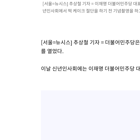
-7876초 전 >
선재도서 해루질 나섰다 실종 60대, 닷새 만에 숨진 채 발견
[서울=뉴시스] 추상철 기자 = 이재명 더불어민주당 대
년인사회에서 떡 케이크 절단을 하기 전 기념촬영을 하고 있
-5410초 전 >
남자 농구, 나고야 아시안게임서 '홈팀' 일본과 한일전
-4786초 전 >
여수 오동도 해상서 모터보트 전복…1명 사망·1명 실종
-1013초 전 >
극한폭염 한풀 꺾이지만…'낮 최고 35도' 무더위, 열대야 
주 날씨]
32분 전 >
축구협회 "압수수색·성접대 논란 사과…쇄신의 기회로 삼겠다
[서울=뉴시스] 추상철 기자 = 더불어민주당은
57분 전 >
[속보]'압수수색·성접대 논란' 축구협회 "실망과 걱정 안겨드
를 열었다.
4시간 전 >
'최고 37도' 폭염 지속…강원동해안 최대 150㎜ 비
6시간 전 >
[속보]뉴욕증시 상승 마감…S&P 0.6% 나스닥 1.3%↑
이날 신년인사회에는 이재명 더불어민주당 대