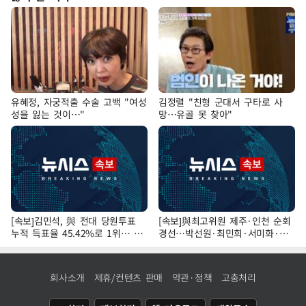
유혜정, 자궁적출 수술 고백 "여성
김정렬 "친형 군대서 구타로 사
성을 잃는 것이…"
망…유골 못 찾아"
[속보]김민석, 與 전대 당원투표
[속보]與최고위원 제주·인천 순회
누적 득표율 45.42%로 1위… 정
경선…박선원·최민희·서미화·한
청래 44.56%
민수·김용 순
회사소개
제휴/컨텐츠 판매
약관·정책
고충처리