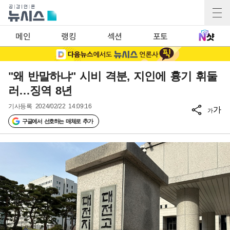
메인
랭킹
섹션
포토
"왜 반말하냐" 시비 격분, 지인에 흉기 휘둘
러…징역 8년
기사등록
2024/02/22 14:09:16
가
가
구글에서 선호하는 매체로 추가