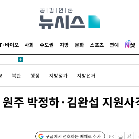
20일 후
IT·바이오
사회
수도권
지방
문화
스포츠
연예
20일 후
교
북한
행정
지방정가
지방선거
 원주 박정하·김완섭 지원사
구글에서 선호하는 매체로 추가