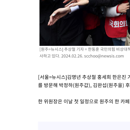
[원주=뉴시스] 추상철 기자 = 한동훈 국민의힘 비상대
사하고 있다. 2024.02.26.
scchoo@newsis.com
[서울=뉴시스]김명년 추상철 홍세희 한은진 
를 방문해 박정하(원주갑), 김완섭(원주을) 
한 위원장은 이날 첫 일정으로 원주의 한 카페