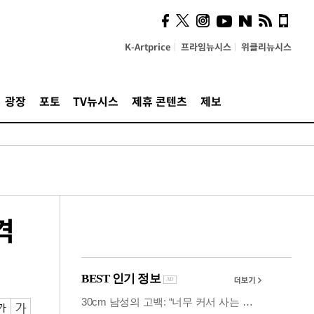
의견, 국토부·LH에 충실히
전달할 것"
K-Artprice
프라임뉴시스
위클리뉴시스
광장
포토
TV뉴시스
제휴 콘텐츠
제보
격