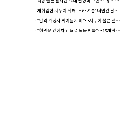
· 직장 불륜 발각된 40대 남성의 고민…"유포 동료 명예훼손·협박죄 고소 가능할까"
· 재취업한 시누이 위해 '조카 셔틀' 떠넘긴 남편…아내 "난 못한다"
· "남의 가정사 끼어들지 마"…시누이 불륜 덮으려는 남편에 억울한 아내
· "현관문 걷어차고 욕설 녹음 반복"…18개월 아기 키우는 집 뒤흔든 '앞집의 비극'