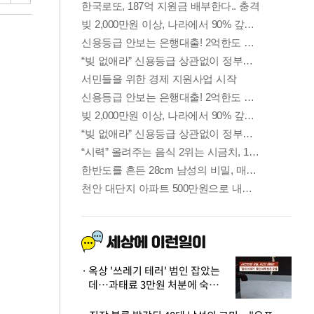
옥상 '쓰레기 테러' 범인 잡았는
데…과태료 3만원 처분에 숙박업
주 허탈