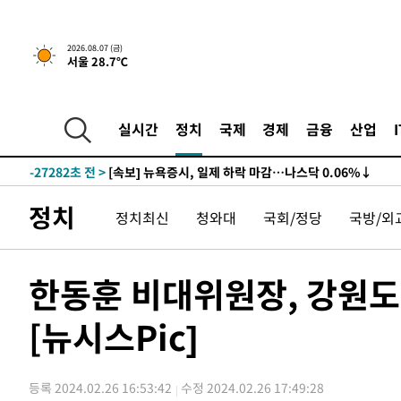
2026.08.07 (금)
서울 28.7℃
-27302초 전 >
[속보] 뉴욕증시, 일제 하락 마감…나스닥 0.06%↓
-31431초 전 >
[속보]美, 폴리실리콘 수입 규제…파생제품 15% 관세, 1
발효
-29582초 전 >
[속보]트럼프, 美 원정출산 금지 행정명령 서명
실시간
정치
국제
경제
금융
산업
-27282초 전 >
[속보] 뉴욕증시, 일제 하락 마감…나스닥 0.06%↓
-31451초 전 >
[속보]美, 폴리실리콘 수입 규제…파생제품 15% 관세, 1
발효
-29602초 전 >
[속보]트럼프, 美 원정출산 금지 행정명령 서명
정치
정치최신
청와대
국회/정당
국방/외
-27302초 전 >
[속보] 뉴욕증시, 일제 하락 마감…나스닥 0.06%↓
한동훈 비대위원장, 강원도
[뉴시스Pic]
등록 2024.02.26 16:53:42
수정 2024.02.26 17:49:28