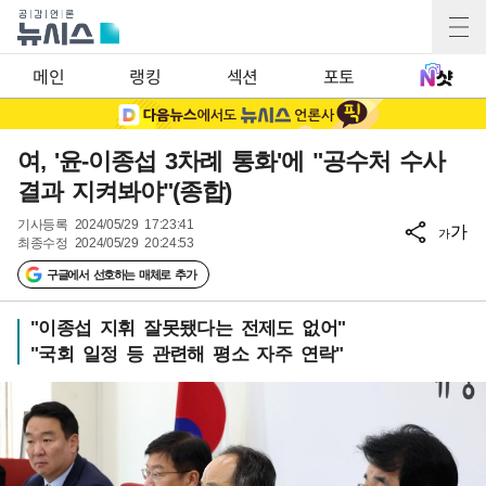
메인
랭킹
섹션
포토
여, '윤-이종섭 3차례 통화'에 "공수처 수사
결과 지켜봐야"(종합)
기사등록
2024/05/29 17:23:41
가
가
최종수정
2024/05/29 20:24:53
구글에서 선호하는 매체로 추가
"이종섭 지휘 잘못됐다는 전제도 없어"
"국회 일정 등 관련해 평소 자주 연락"