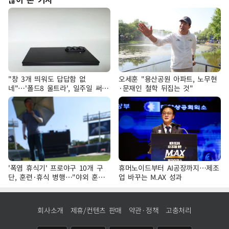
"창 3개 띄워도 답답함 없
오세훈 "용산공원 아파트, 노무현
네"…'폴드8 울트라', 일주일 써보
·문재인 철학 뒤집는 것"
니
'폭염 휴식기' 프로야구 10개 구
휴머노이드부터 AI공장까지…제조
단, 훈련·휴식 병행…"야외 훈련
업 바꾸는 M.AX 성과
해도 안전 최우선"
회사소개
제휴/컨텐츠 판매
약관·정책
고충처리