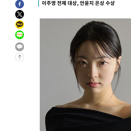
이주영 전체 대상, 안윤지 은상 수상
-29731초 전 >
민주 콩고 에볼라환자 4천명 돌파, 4053명 발생 1850명
-28981초 전 >
[속보]'300억원대 사기 혐의' 차가원 대표 구속 송치
-28175초 전 >
"미 전국적 살모네라 식중독 원인은 멕시코산 할라피뇨"--
-26688초 전 >
[속보]경찰·노동부, HL만도 평택사업장 끼임 사망 관련
-26569초 전 >
[속보]합수본, '투표율 허위 입력' 중앙·서울·경기도 선관
압수수색
-26324초 전 >
[속보]원·달러 환율, 오전 9시 1423.8원
-26120초 전 >
[속보]삼성전자·SK하이닉스 동반 강보합…1%대 상승 
-26106초 전 >
[속보]코스닥, 5.95포인트(0.74%) 상승한 807.62개장
-26074초 전 >
[속보]코스피, 6300선 재탈환…1.09% 오른 6365.07 
-23239초 전 >
시리아 다마스쿠스 교외에서 미니버스 폭발.. 14명 부상, 
태
-22537초 전 >
입추에도 극한더위…서울 낮 39도 '폭염중대경보'
-17501초 전 >
이란, 호르무즈서 "적국 목표물들"과 대치로 남부 케슘섬
례 큰 폭발음
-16216초 전 >
[속보]美, 폴리실리콘 수입 규제…파생제품 15% 관세, 1
발효
-14367초 전 >
[속보]트럼프, 美 원정출산 금지 행정명령 서명
-12067초 전 >
[속보] 뉴욕증시, 일제 하락 마감…나스닥 0.06%↓