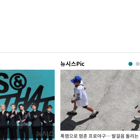
뉴시스Pic
전남광주… 열화상 카메라에 담긴
폭염으로 멈춘 프로야구… 발걸음 돌리는