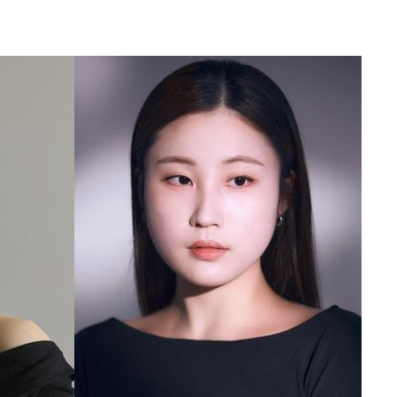
 사망
 CDC
 압수수색
위 등 9곳
출발
개장
3명은 중
에서 두차
20일 후