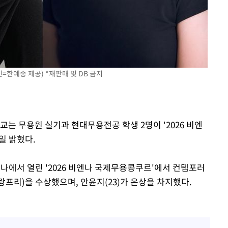
=한예종 제공) *재판매 및 DB 금지
교는 무용원 실기과 현대무용전공 학생 2명이 '2026 비엔
일 밝혔다.
비엔나에서 열린 '2026 비엔나 국제무용콩쿠르'에서 컨템포러
그랑프리)을 수상했으며, 안윤지(23)가 은상을 차지했다.