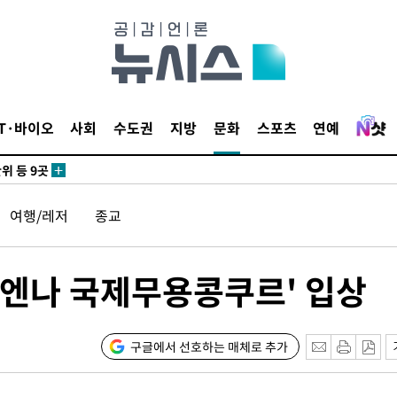
 사망
 CDC
 압수수색
IT·바이오
사회
수도권
지방
문화
스포츠
연예
위 등 9곳
출발
여행/레저
종교
개장
3명은 중
비엔나 국제무용콩쿠르' 입상
에서 두차
20일 후
구글에서 선호하는 매체로 추가