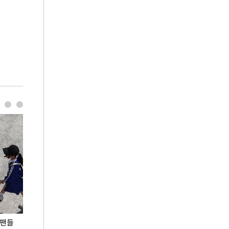
 팬들
이 대통령, '청년 대책 속도 높여야…폭염 문제도
입추 코앞인데 전