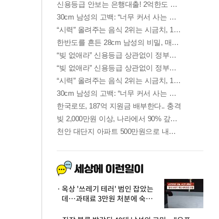
옥상 '쓰레기 테러' 범인 잡았는
데…과태료 3만원 처분에 숙박업
주 허탈