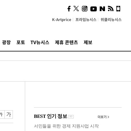
시, 스마트폰 액세서리에
NFC 더했다
K-Artprice
프라임뉴시스
위클리뉴시스
광장
포토
TV뉴시스
제휴 콘텐츠
제보