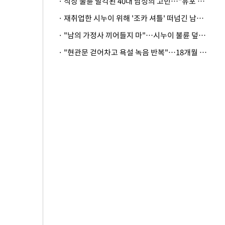
· 직장 불륜 발각된 40대 남성의 고민…"유포 동료 명예훼손·협박죄 고소 가능할까"
· 재취업한 시누이 위해 '조카 셔틀' 떠넘긴 남편…아내 "난 못한다"
· "남의 가정사 끼어들지 마"…시누이 불륜 덮으려는 남편에 억울한 아내
· "현관문 걷어차고 욕설 녹음 반복"…18개월 아기 키우는 집 뒤흔든 '앞집의 비극'