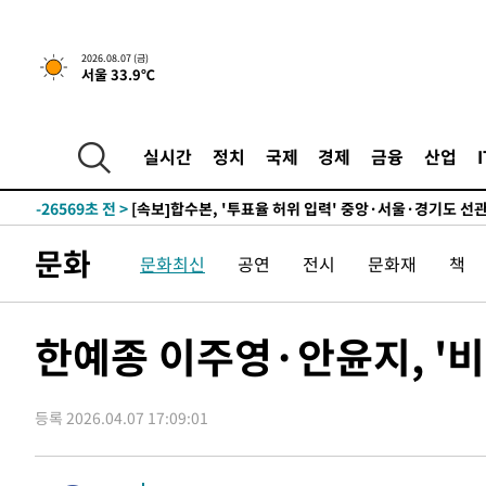
-12067초 전 >
[속보] 뉴욕증시, 일제 하락 마감…나스닥 0.06%↓
-29731초 전 >
민주 콩고 에볼라환자 4천명 돌파, 4053명 발생 1850명
2026.08.07 (금)
서울 33.9℃
-28981초 전 >
[속보]'300억원대 사기 혐의' 차가원 대표 구속 송치
-28175초 전 >
"미 전국적 살모네라 식중독 원인은 멕시코산 할라피뇨"--
-26688초 전 >
[속보]경찰·노동부, HL만도 평택사업장 끼임 사망 관련
실시간
정치
국제
경제
금융
산업
-26569초 전 >
[속보]합수본, '투표율 허위 입력' 중앙·서울·경기도 선관
압수수색
-26324초 전 >
[속보]원·달러 환율, 오전 9시 1423.8원
-26120초 전 >
[속보]삼성전자·SK하이닉스 동반 강보합…1%대 상승 
문화
문화최신
공연
전시
문화재
책
-26106초 전 >
[속보]코스닥, 5.95포인트(0.74%) 상승한 807.62개장
-26074초 전 >
[속보]코스피, 6300선 재탈환…1.09% 오른 6365.07 
-23239초 전 >
시리아 다마스쿠스 교외에서 미니버스 폭발.. 14명 부상, 
한예종 이주영·안윤지, '
태
-22537초 전 >
입추에도 극한더위…서울 낮 39도 '폭염중대경보'
-17501초 전 >
이란, 호르무즈서 "적국 목표물들"과 대치로 남부 케슘섬
례 큰 폭발음
등록 2026.04.07 17:09:01
-16216초 전 >
[속보]美, 폴리실리콘 수입 규제…파생제품 15% 관세, 1
발효
-14367초 전 >
[속보]트럼프, 美 원정출산 금지 행정명령 서명
-12067초 전 >
[속보] 뉴욕증시, 일제 하락 마감…나스닥 0.06%↓