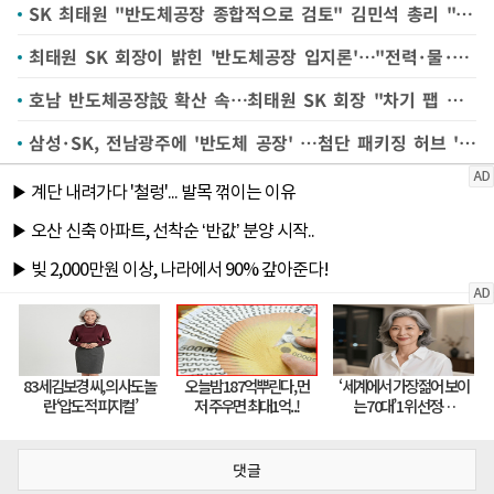
SK 최태원 "반도체공장 종합적으로 검토" 김민석 총리 "한국에서 되도록"
최태원 SK 회장이 밝힌 '반도체공장 입지론'…"전력·물·땅·사람 다 갖춰야"
호남 반도체공장設 확산 속…최태원 SK 회장 "차기 팹 입지 국내·해외 다 열려있어"
삼성·SK, 전남광주에 '반도체 공장' …첨단 패키징 허브 '속도'
댓글