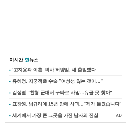
이시간
핫
뉴스
'고지용과 이혼' 의사 허양임, 새 출발했다
유혜정, 자궁적출 수술 "여성성 잃는 것이…"
김정렬 "친형 군대서 구타로 사망…유골 못 찾아"
표창원, 남규리에 15년 만에 사과…"제가 틀렸습니다"