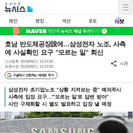
메인
랭킹
섹션
포토
호남 반도체공장說에…삼성전자 노조, 사측
에 사실확인 요구 "모르는 일" 회신
기사등록
2026/06/11 10:20:30
가
가
최종수정
2026/06/11 10:23:50
구글에서 선호하는 매체로 추가
삼성전자 초기업노조 "상황 지켜보는 중" 예의주시
사측에 입장 요구…"'모르는 일'로 답변 받아"
사안 구체화할 시 별도 발표하고 입장 낼 예정