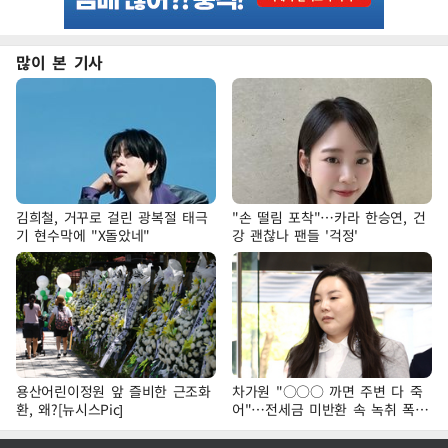
많이 본 기사
김희철, 거꾸로 걸린 광복절 태극
"손 떨림 포착"…카라 한승연, 건
기 현수막에 "X돌았네"
강 괜찮나 팬들 '걱정'
용산어린이정원 앞 즐비한 근조화
차가원 "○○○ 까면 주변 다 죽
환, 왜?[뉴시스Pic]
어"…전세금 미반환 속 녹취 폭로
파장