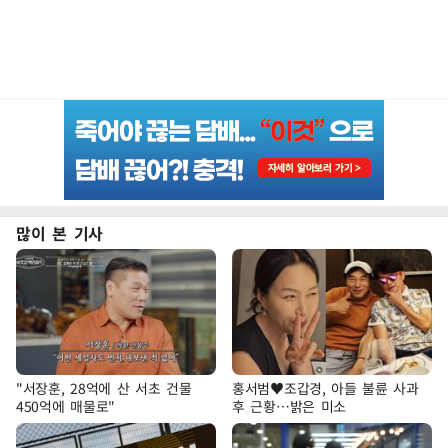
많이 본 기사
"서장훈, 28억에 산 서초 건물
홍서범♥조갑경, 아들 불륜 사과
450억에 매물로"
후 근황…밝은 미소