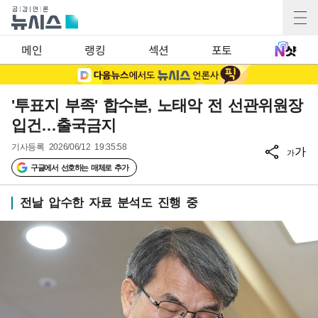
메인
랭킹
섹션
포토
'투표지 부족' 합수본, 노태악 전 선관위원장
입건…출국금지
기사등록
2026/06/12 19:35:58
가
가
구글에서 선호하는 매체로 추가
전날 압수한 자료 분석도 진행 중