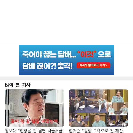
많이 본 기사
정보석 "황정음 전 남편 서글서글
황기순 "원정 도박으로 전 재산