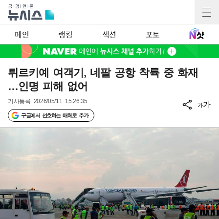
메인
랭킹
섹션
포토
튀르키예 여객기, 네팔 공항 착륙 중 화재
…인명 피해 없어
기사등록
2026/05/11 15:26:35
가
가
구글에서 선호하는 매체로 추가