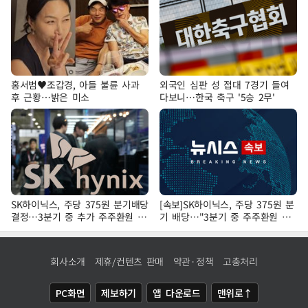
홍서범♥조갑경, 아들 불륜 사과
외국인 심판 성 접대 7경기 들여
후 근황…밝은 미소
다보니…한국 축구 '5승 2무'
SK하이닉스, 주당 375원 분기배당
[속보]SK하이닉스, 주당 375원 분
결정…3분기 중 추가 주주환원 발
기 배당…"3분기 중 주주환원 방
표
안 확정"
회사소개
제휴/컨텐츠 판매
약관·정책
고충처리
PC화면
제보하기
앱 다운로드
맨위로↑