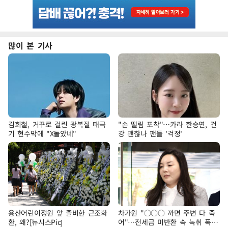
많이 본 기사
김희철, 거꾸로 걸린 광복절 태극
"손 떨림 포착"…카라 한승연, 건
기 현수막에 "X돌았네"
강 괜찮나 팬들 '걱정'
용산어린이정원 앞 즐비한 근조화
차가원 "○○○ 까면 주변 다 죽
환, 왜?[뉴시스Pic]
어"…전세금 미반환 속 녹취 폭로