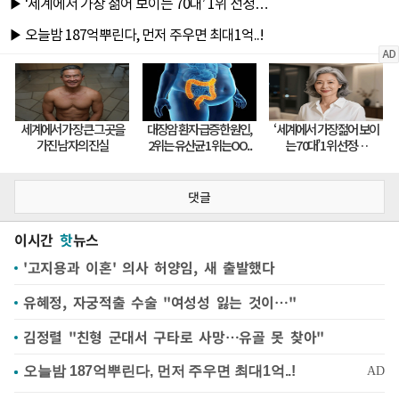
댓글
이시간
핫
뉴스
'고지용과 이혼' 의사 허양임, 새 출발했다
유혜정, 자궁적출 수술 "여성성 잃는 것이…"
김정렬 "친형 군대서 구타로 사망…유골 못 찾아"