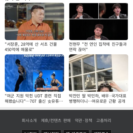
"서장훈, 28억에 산 서초 건물
전현무 "전 연인 집착에 친구들과
450억에 매물로"
연락 끊어"
"여군 지원 막힌 UDT 훈련 직접
박찬민 딸 박민하, 배우·국가대표
해봤습니다"…707 출신 女유튜버
병행하더니…여유로운 근황 공개
'완벽 소화'
회사소개
제휴/컨텐츠 판매
약관·정책
고충처리