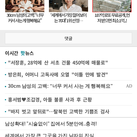
댓글
이시간
핫
뉴스
"서장훈, 28억에 산 서초 건물 450억에 매물로"
방은희, 어머니 고독사에 오열 "이틀 만에 발견"
홍서범♥조갑경, 아들 불륜 사과 후 근황
"바지 벗고 앞뒤로"…탈북민 고백한 기쁨조 검사