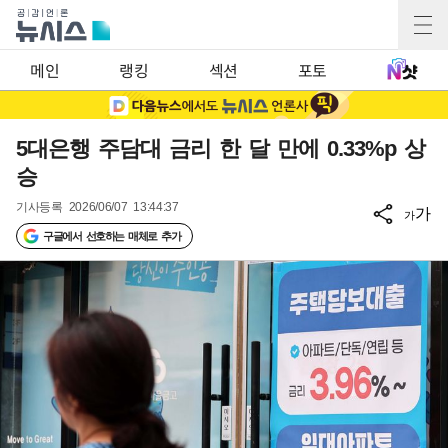
메인
랭킹
섹션
포토
5대은행 주담대 금리 한 달 만에 0.33%p 상
승
기사등록
2026/06/07 13:44:37
가
가
구글에서 선호하는 매체로 추가