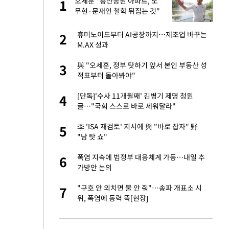
오세훈 "용산공원 아파트, 노
1
1
주일
무현·문재인 철학 뒤집는 것"
 노무현·문재인 철
휴머노이드부터 AI공장까지…제조업 바꾸는
2
2
M.AX 성과
0개 구단, 훈련·휴
與 "오세훈, 정부 탓하기 앞서 본인 부동산 성
3
3
 안전 최우선"
적표부터 돌아봐야"
까지…제조업 바꾸는
[단독]'수사 11개월째' 김병기 제명 청원
4
4
글…"국회 스스로 바로 세워달라"
오나…20억대 아파트
李 'ISA 재검토' 지시에 與 "바로 잡자" 野
5
5
 그 이후②]
"남 탓 쇼"
초췌한 근황…충주시
폭염 지속에 범정부 대응체계 가동…내일 추
6
6
가방안 논의
채 담합…최소 8조
"구호 안 외치면 물 안 줘"…송파 개표소 시
7
7
위, 폭염에 동력 뚝[현장]