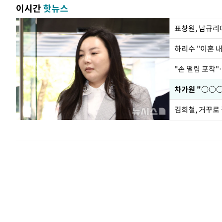
이시간
핫뉴스
하리수 "이혼 
"손 떨림 포착"