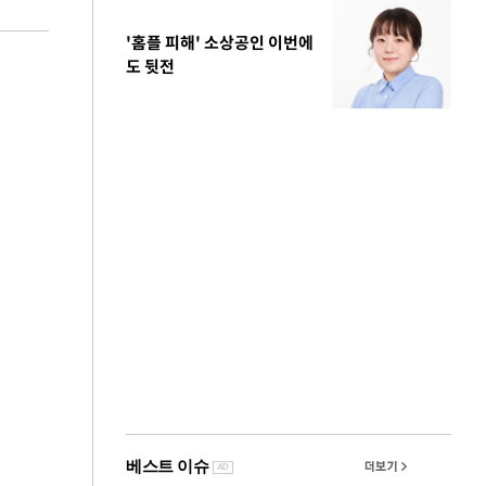
'홈플 피해' 소상공인 이번에
도 뒷전