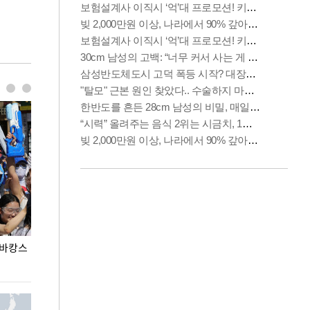
 바캉스
용산어린이정원 앞 즐비한 근조화환, 왜?
이번주 국회에는 