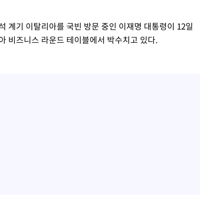
"창 3개 띄워도 답답함 없
1
네"…'폴드8 울트라', 일
려 죄송"
써보니
참석 계기 이탈리아를 국빈 방문 중인 이재명 대통령이 12일
오세훈 "용산공원 아파트,
2
리아 비즈니스 라운드 테이블에서 박수치고 있다.
학 뒤집는 것"
'폭염 휴식기' 프로야구 1
3
식 병행…"야외 훈련 해도
휴머노이드부터 AI공장
4
M.AX 성과
'덜 똘똘한 한 채' 시대 
5
에 쏠리는 관심[세제 개편,
'리센느 논란' 김선태, 
6
장 "다시 돌아올 생각?"
'마라톤 심의' 앞둔 국고
7
과징금 갈림길