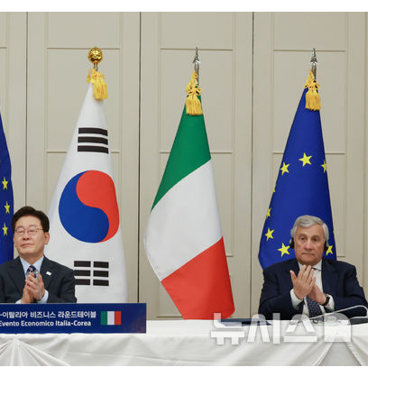
려 죄송"
위해 뛸
승리
내일날씨]
 원해 아
보
견
계속[다음
겠다"