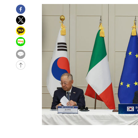
-19초 전 >
[속보]'압수수색·성접대 논란' 축구협회 "실망과 걱정 안겨드
3시간 전 >
'최고 37도' 폭염 지속…강원동해안 최대 150㎜ 비
5시간 전 >
[속보]뉴욕증시 상승 마감…S&P 0.6% 나스닥 1.3%↑
-31855초 전 >
이강인 "아틀레티코 이적 기뻐…등번호 7번 의미보단 팀 
것"
-31790초 전 >
[속보]與 당대표 경선, 제주·인천 권리당원 투표 김민석 
-25564초 전 >
낮 최고 35도 '무더위'…동해안 시간당 30㎜ '강한 비'[
-24834초 전 >
[속보]이강인 "감독님이 원하는 마음 느꼈고, 많은 트로피
틀레티코 이적"
-24616초 전 >
수도권 40도 육박 '펄펄'…동해안 일부 지역엔 호의주의
-23585초 전 >
온열질환 사망자 3명 늘어…누적 환자 3000명 돌파
-17530초 전 >
강릉에 시간당 81.4㎜ 물폭탄…도로 잠기고 담벼락 붕괴
-13637초 전 >
백운산서 80년근 천종산삼 9뿌리 발견…감정가 1.3억원
-11347초 전 >
선재도서 해루질 나섰다 실종 60대, 닷새 만에 숨진 채 발
-8881초 전 >
남자 농구, 나고야 아시안게임서 '홈팀' 일본과 한일전
-8257초 전 >
여수 오동도 해상서 모터보트 전복…1명 사망·1명 실종
-4484초 전 >
극한폭염 한풀 꺾이지만…'낮 최고 35도' 무더위, 열대야 
주 날씨]
-1502초 전 >
축구협회 "압수수색·성접대 논란 사과…쇄신의 기회로 삼