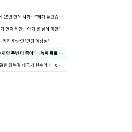
표창원, 남규리에 15년 만에 사과…"제가 틀렸습니다"
내가 먼저 제안…아기 못 낳아 미안"
…카라 한승연 '건강 이상설'
차가원 "○○○ 까면 주변 다 죽어"…녹취 폭로 파장
김희철, 거꾸로 걸린 광복절 태극기 현수막에 "X돌았네"