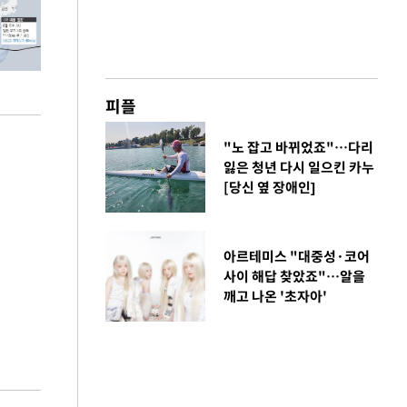
피플
"노 잡고 바뀌었죠"…다리
잃은 청년 다시 일으킨 카누
[당신 옆 장애인]
아르테미스 "대중성·코어
사이 해답 찾았죠"…알을
깨고 나온 '초자아'