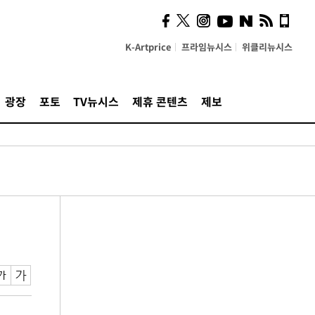
K-Artprice
프라임뉴시스
위클리뉴시스
광장
포토
TV뉴시스
제휴 콘텐츠
제보