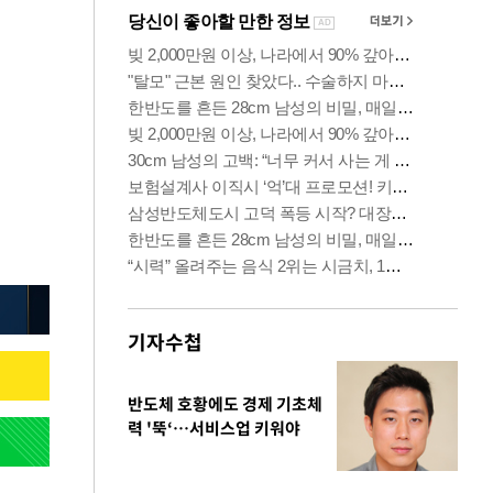
기자수첩
반도체 호황에도 경제 기초체
력 '뚝‘…서비스업 키워야