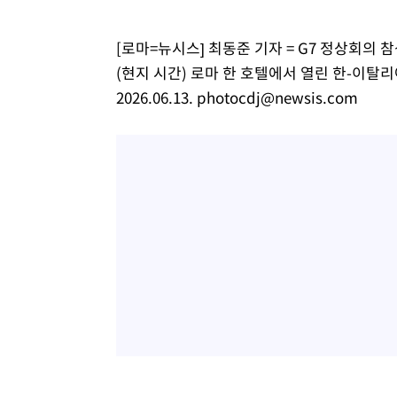
-19초 전 >
[속보]'압수수색·성접대 논란' 축구협회 "실망과 걱정 안겨드
[로마=뉴시스] 최동준 기자 = G7 정상회의 
3시간 전 >
'최고 37도' 폭염 지속…강원동해안 최대 150㎜ 비
(현지 시간) 로마 한 호텔에서 열린 한-이탈
5시간 전 >
[속보]뉴욕증시 상승 마감…S&P 0.6% 나스닥 1.3%↑
2026.06.13.
photocdj@newsis.com