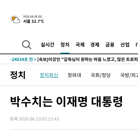
2026.08.08 (토)
서울 32.7℃
5시간 전 >
[속보]뉴욕증시 상승 마감…S&P 0.6% 나스닥 1.3%↑
-31855초 전 >
이강인 "아틀레티코 이적 기뻐…등번호 7번 의미보단 팀 
것"
-31790초 전 >
[속보]與 당대표 경선, 제주·인천 권리당원 투표 김민석 
실시간
정치
국제
경제
금융
산업
-25564초 전 >
낮 최고 35도 '무더위'…동해안 시간당 30㎜ '강한 비'[
-24834초 전 >
[속보]이강인 "감독님이 원하는 마음 느꼈고, 많은 트로피
틀레티코 이적"
-24616초 전 >
수도권 40도 육박 '펄펄'…동해안 일부 지역엔 호의주의
정치
정치최신
청와대
국회/정당
국방/외
-23585초 전 >
온열질환 사망자 3명 늘어…누적 환자 3000명 돌파
-17530초 전 >
강릉에 시간당 81.4㎜ 물폭탄…도로 잠기고 담벼락 붕괴
-13637초 전 >
백운산서 80년근 천종산삼 9뿌리 발견…감정가 1.3억원
박수치는 이재명 대통령
-11347초 전 >
선재도서 해루질 나섰다 실종 60대, 닷새 만에 숨진 채 발
-8881초 전 >
남자 농구, 나고야 아시안게임서 '홈팀' 일본과 한일전
등록 2026.06.13 02:15:43
-8257초 전 >
여수 오동도 해상서 모터보트 전복…1명 사망·1명 실종
-4484초 전 >
극한폭염 한풀 꺾이지만…'낮 최고 35도' 무더위, 열대야 
주 날씨]
-1502초 전 >
축구협회 "압수수색·성접대 논란 사과…쇄신의 기회로 삼