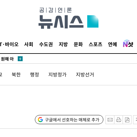
위해 뛸
승리
IT·바이오
사회
수도권
지방
문화
스포츠
연예
내일날씨]
 원해 아
보
교
북한
행정
지방정가
지방선거
견
구글에서 선호하는 매체로 추가
계속[다음
겠다"