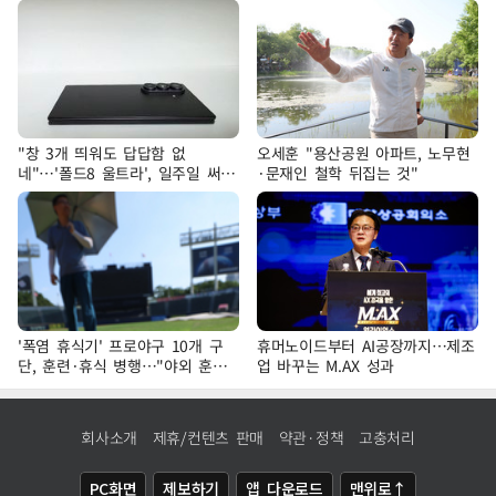
"창 3개 띄워도 답답함 없
오세훈 "용산공원 아파트, 노무현
네"…'폴드8 울트라', 일주일 써보
·문재인 철학 뒤집는 것"
니
'폭염 휴식기' 프로야구 10개 구
휴머노이드부터 AI공장까지…제조
단, 훈련·휴식 병행…"야외 훈련
업 바꾸는 M.AX 성과
해도 안전 최우선"
회사소개
제휴/컨텐츠 판매
약관·정책
고충처리
PC화면
제보하기
앱 다운로드
맨위로↑