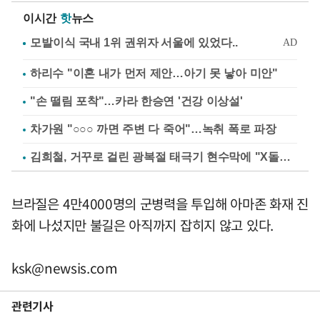
이시간
핫
뉴스
하리수 "이혼 내가 먼저 제안…아기 못 낳아 미안"
"손 떨림 포착"…카라 한승연 '건강 이상설'
차가원 "○○○ 까면 주변 다 죽어"…녹취 폭로 파장
김희철, 거꾸로 걸린 광복절 태극기 현수막에 "X돌았네"
브라질은 4만4000명의 군병력을 투입해 아마존 화재 진
화에 나섰지만 불길은 아직까지 잡히지 않고 있다.
ksk@newsis.com
관련기사