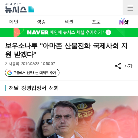
메인
랭킹
섹션
포토
보우소나루 "아마존 산불진화 국제사회 지
원 받겠다"
기사등록
2019/08/28 10:50:07
가
가
구글에서 선호하는 매체로 추가
전날 강경입장서 선회