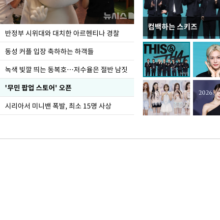
컴백하는 스키즈
정동영, 北 '조선' 호
반정부 시위대와 대치한 아르헨티나 경찰
숙 후에 하겠다는 말 빠
동성 커플 입장 축하하는 하객들
녹색 빛깔 띄는 동복호…저수율은 절반 남짓
'무민 팝업 스토어' 오픈
시리아서 미니밴 폭발, 최소 15명 사상