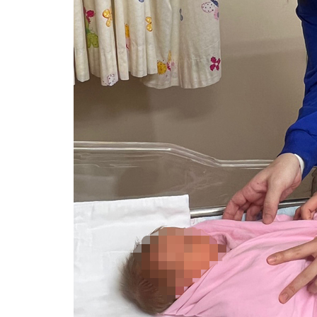
-13982초 전 >
[속보]'300억원대 사기 혐의' 차가원 대표 구속 송치
-13176초 전 >
"미 전국적 살모네라 식중독 원인은 멕시코산 할라피뇨"-- CD
-11689초 전 >
[속보]경찰·노동부, HL만도 평택사업장 끼임 사망 관련 압수
-11570초 전 >
[속보]합수본, '투표율 허위 입력' 중앙·서울·경기도 선관위 등
압수수색
-11325초 전 >
[속보]원·달러 환율, 오전 9시 1423.8원
-11121초 전 >
[속보]삼성전자·SK하이닉스 동반 강보합…1%대 상승 출발
-11107초 전 >
[속보]코스닥, 5.95포인트(0.74%) 상승한 807.62개장
-11075초 전 >
[속보]코스피, 6300선 재탈환…1.09% 오른 6365.07 개장
-8240초 전 >
시리아 다마스쿠스 교외에서 미니버스 폭발.. 14명 부상, 3명은
-7538초 전 >
입추에도 극한더위…서울 낮 39도 '폭염중대경보'
-2502초 전 >
이란, 호르무즈서 "적국 목표물들"과 대치로 남부 케슘섬에서 
례 큰 폭발음