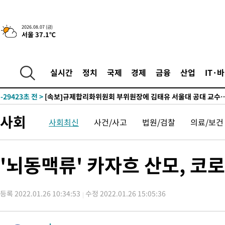
2026.08.07 (금)
서울 37.1℃
-2502초 전 >
이란, 호르무즈서 "적국 목표물들"과 대치로 남부 케슘섬에서 
례 큰 폭발음
-31557초 전 >
[속보]종합특검, '계엄 수용공간 확보' 신용해 前교정본부장 기
-30430초 전 >
외신들도 주목한 韓축구 파문…"국민적 공분에 수사 재개"
실시간
정치
국제
경제
금융
산업
IT·
-30401초 전 >
11시간 압수수색에 성접대 파문까지…'쑥대밭' 된 축구협회
-29423초 전 >
[속보]규제합리화위원회 부위원장에 김태유 서울대 공대 교수
병태 후임
-25781초 전 >
[속보]국힘 윤리위, '돌려차기 발언' 진종오·서범수 징계 절차 
사회
사회최신
사건/사고
법원/검찰
의료/보건
-21106초 전 >
[속보] 7월 중국 수출 23.9%↑ 수입 27.5%↑…무역총액
25.3%↑
-18266초 전 >
[속보]'채상병 순직 책임' 임성근, 항소심도 징역 3년
-18132초 전 >
[속보]종합특검, '관저이전 봐주기 감사' 유병호 구속기소
'뇌동맥류' 카자흐 산모, 코
-14732초 전 >
민주 콩고 에볼라환자 4천명 돌파, 4053명 발생 1850명 사망
-13982초 전 >
[속보]'300억원대 사기 혐의' 차가원 대표 구속 송치
등록 2022.01.26 10:34:53
수정 2022.01.26 15:05:36
-13176초 전 >
"미 전국적 살모네라 식중독 원인은 멕시코산 할라피뇨"-- CD
-11689초 전 >
[속보]경찰·노동부, HL만도 평택사업장 끼임 사망 관련 압수
-11570초 전 >
[속보]합수본, '투표율 허위 입력' 중앙·서울·경기도 선관위 등