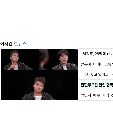
이시간
핫뉴스
"서장훈, 28억에 산
방은희, 어머니 고독사
"바지 벗고 앞뒤로"
박민하, 배우·사격