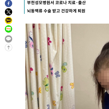
부천성모병원서 코로나 치료·출산
압수수색
-11325초 전 >
[속보]원·달러 환율, 오전 9시 1423.8원
뇌동맥류 수술 받고 건강하게 퇴원
-11121초 전 >
[속보]삼성전자·SK하이닉스 동반 강보합…1%대 상승 출발
-11107초 전 >
[속보]코스닥, 5.95포인트(0.74%) 상승한 807.62개장
-11075초 전 >
[속보]코스피, 6300선 재탈환…1.09% 오른 6365.07 개장
-8240초 전 >
시리아 다마스쿠스 교외에서 미니버스 폭발.. 14명 부상, 3명은
-7538초 전 >
입추에도 극한더위…서울 낮 39도 '폭염중대경보'
-2502초 전 >
이란, 호르무즈서 "적국 목표물들"과 대치로 남부 케슘섬에서 
례 큰 폭발음
-31557초 전 >
[속보]종합특검, '계엄 수용공간 확보' 신용해 前교정본부장 기
-30430초 전 >
외신들도 주목한 韓축구 파문…"국민적 공분에 수사 재개"
-30401초 전 >
11시간 압수수색에 성접대 파문까지…'쑥대밭' 된 축구협회
-29423초 전 >
[속보]규제합리화위원회 부위원장에 김태유 서울대 공대 교수
병태 후임
-25781초 전 >
[속보]국힘 윤리위, '돌려차기 발언' 진종오·서범수 징계 절차 
-21106초 전 >
[속보] 7월 중국 수출 23.9%↑ 수입 27.5%↑…무역총액
25.3%↑
-18266초 전 >
[속보]'채상병 순직 책임' 임성근, 항소심도 징역 3년
-18132초 전 >
[속보]종합특검, '관저이전 봐주기 감사' 유병호 구속기소
-14732초 전 >
민주 콩고 에볼라환자 4천명 돌파, 4053명 발생 1850명 사망