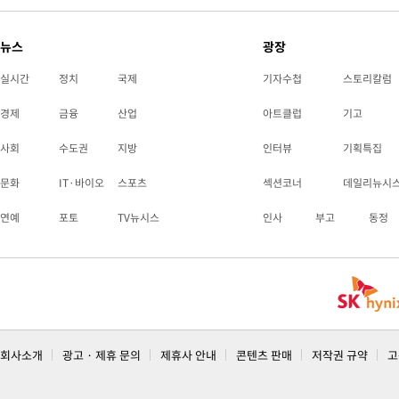
뉴스
광장
실시간
정치
국제
기자수첩
스토리칼럼
경제
금융
산업
아트클럽
기고
사회
수도권
지방
인터뷰
기획특집
문화
IT·바이오
스포츠
섹션코너
데일리뉴시
연예
포토
TV뉴시스
인사
부고
동정
회사소개
광고 · 제휴 문의
제휴사 안내
콘텐츠 판매
저작권 규약
고