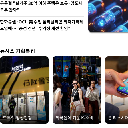
구윤철 "실거주 30억 이하 주택은 보유·양도세
모두 완화"
한화큐셀·OCI, 美 수입 폴리실리콘 최저가격제
도입에…"공정 경쟁·수익성 개선 환영"
뉴시스 기획특집
모두의 정신건강
외국인이 키운 K-소비
폰 리스시