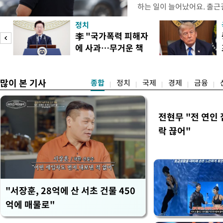
하는 일이 늘어났어요. 출근
거나, 누가 길을 막고 서 있
정치
(40대 직장인 A씨) 유례없
李 "국가폭력 피해자
에도 쉽게 짜증을 내거나 
에 사과…무거운 책
있다. 높은 기온과 습도가 
임감"
많이 본 기사
종합
정치
국제
경제
금융
전현무 "전 연인
락 끊어"
"서장훈, 28억에 산 서초 건물 450
억에 매물로"