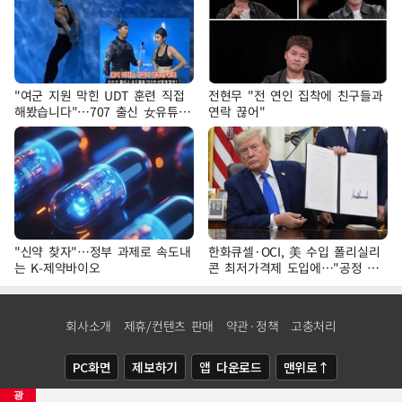
"여군 지원 막힌 UDT 훈련 직접
전현무 "전 연인 집착에 친구들과
해봤습니다"…707 출신 女유튜버
연락 끊어"
'완벽 소화'
"신약 찾자"…정부 과제로 속도내
한화큐셀·OCI, 美 수입 폴리실리
는 K-제약바이오
콘 최저가격제 도입에…"공정 경
쟁·수익성 개선 환영"
회사소개
제휴/컨텐츠 판매
약관·정책
고충처리
PC화면
제보하기
앱 다운로드
맨위로↑
광