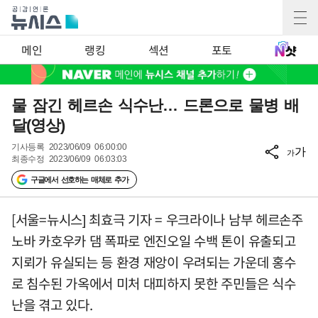
메인
랭킹
섹션
포토
물 잠긴 헤르손 식수난… 드론으로 물병 배
달(영상)
기사등록
2023/06/09 06:00:00
가
가
최종수정
2023/06/09 06:03:03
구글에서 선호하는 매체로 추가
[서울=뉴시스] 최효극 기자 = 우크라이나 남부 헤르손주
노바 카호우카 댐 폭파로 엔진오일 수백 톤이 유출되고
지뢰가 유실되는 등 환경 재앙이 우려되는 가운데 홍수
로 침수된 가옥에서 미처 대피하지 못한 주민들은 식수
난을 겪고 있다.