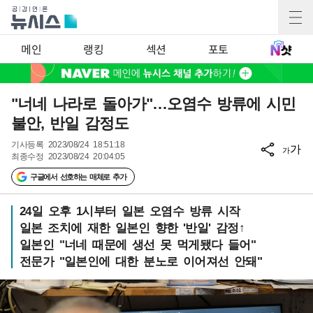
메인
랭킹
섹션
포토
"너네 나라로 돌아가"…오염수 방류에 시민
불안, 반일 감정도
기사등록
2023/08/24 18:51:18
가
가
최종수정
2023/08/24 20:04:05
구글에서 선호하는 매체로 추가
24일 오후 1시부터 일본 오염수 방류 시작
일본 조치에 재한 일본인 향한 '반일' 감정↑
일본인 "너네 때문에 생선 못 먹게됐다 들어"
전문가 "일본인에 대한 분노로 이어져선 안돼"