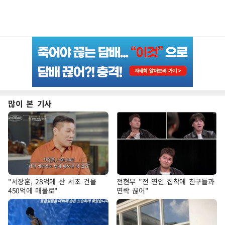
많이 본 기사
"서장훈, 28억에 산 서초 건물
전현무 "전 연인 집착에 친구들과
450억에 매물로"
연락 끊어"