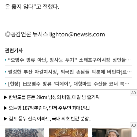
은 옳지 않다"고 전했다.
◎공감언론 뉴시스
lighton@newsis.com
관련기사
“오염수 방류 아닌, 방사능 투기" 소래포구어시장 상인들 '한숨'[르포]
썰렁한 부산 자갈치시장, 외국인 손님들 덕분에 버틴다[르포]
[현장] 日오염수 방류 '디데이', 대형마트 수산물 코너 북적인 까닭