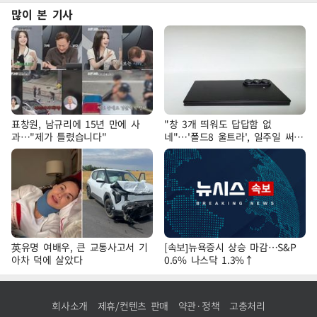
많이 본 기사
표창원, 남규리에 15년 만에 사
"창 3개 띄워도 답답함 없
과…"제가 틀렸습니다"
네"…'폴드8 울트라', 일주일 써보
니
英유명 여배우, 큰 교통사고서 기
[속보]뉴욕증시 상승 마감…S&P
아차 덕에 살았다
0.6% 나스닥 1.3%↑
회사소개
제휴/컨텐츠 판매
약관·정책
고충처리