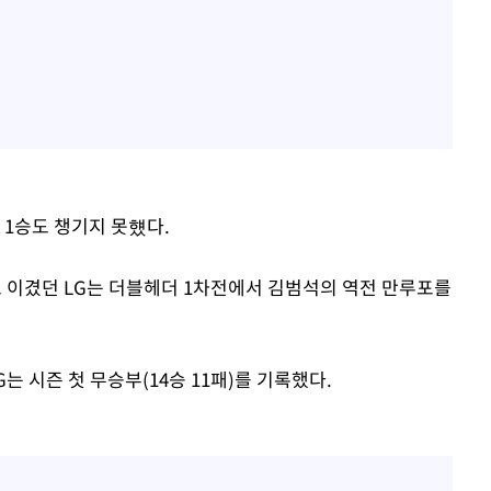
는 1승도 챙기지 못헀다.
1로 이겼던 LG는 더블헤더 1차전에서 김범석의 역전 만루포를
SG는 시즌 첫 무승부(14승 11패)를 기록했다.