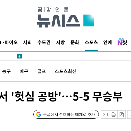
수수색
태세 강
IT·바이오
사회
수도권
지방
문화
스포츠
연예
어"
농구
배구
골프
스포츠최신
·당황'
'
 혐의
서 '헛심 공방'…5-5 무승부
구글에서 선호하는 매체로 추가
포착
하라 격파