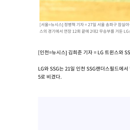
-7056초 전 >
[속보]코스피, 301.88포인트(4.58%) 내린 6296.38 마감
-6921초 전 >
[속보]원·달러 환율, 0.7원 내린 1423.8원 마감
-4520초 전 >
"여기 떨어졌다"…다누리, 스페이스X 로켓 달 충돌 흔적 
[서울=뉴시스] 정병혁 기자 = 27일 서울 송파구 잠실야
스의 경기에서 연장 12회 끝에 2대2 무승부를 거둔 LG
-1565초 전 >
손흥민, 5경기 연속골 실패…LAFC는 승부차기 끝 과달라
1시간 전 >
내일까지 39도 '펄펄'…기상청 "태풍 지나며 폭염 잠시 꺾인
1시간 전 >
트럼프, 한국계 진보 주지사 후보 맹공…"공산주의가 최대 위
[인천=뉴시스] 김희준 기자 = LG 트윈스와 
LG와 SSG는 21일 인천 SSG랜더스필드에서 
5로 비겼다.