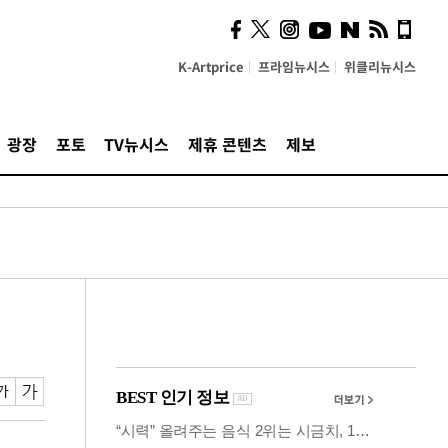
의견, 국토부·LH에 충실히
전달할 것"
K-Artprice
프라임뉴시스
위클리뉴시스
광장
포토
TV뉴시스
제휴 콘텐츠
제보