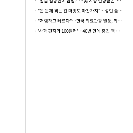
· "알몸 입장인데 합법?"…美 시청 인정받은 '누드' 레스토랑 화제
· "돈 문제 겪는 건 마멋도 마찬가지"…성인 플랫폼에 등장한 뜻밖의 스타
· "저렴하고 빠르다"…한국 의료관광 열풍, 외신도 주목
· '사과 편지와 100달러'…40년 만에 훔친 책 돌려준 美 절도범