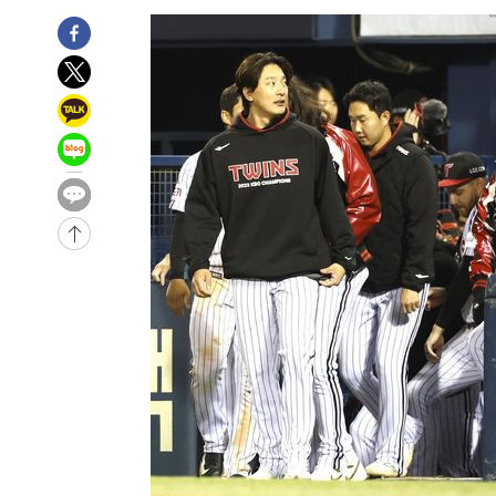
1시간 전 >
내일까지 39도 '펄펄'…기상청 "태풍 지나며 폭염 잠시 꺾인
1시간 전 >
트럼프, 한국계 진보 주지사 후보 맹공…"공산주의가 최대 위
-32127초 전 >
[속보] 뉴욕증시, 혼조 출발…나스닥 0.3%↓, 다우 0.1
-30920초 전 >
축구협회, 15년 전 심판 성 접대 파문에 "현재는 내부 지
-29605초 전 >
경찰, '홍명보는 2순위' 결론냈던 스포츠윤리센터도 압
-15201초 전 >
[속보]합참 "北 발사체는 단거리탄도미사일…감시·경계
화"
-14949초 전 >
日방위성, 北이 동해로 쏜 발사체는 탄도미사일 가능성
-13379초 전 >
[속보] SKT, 에이닷 서비스 장애 발생…"원인 파악 중"
-12785초 전 >
[속보]합참 "북, 동해상으로 미상 발사체 발사"
-12181초 전 >
'낮 최고 39도' 불볕더위…한밤 열대야도 계속[내일날씨]
-12140초 전 >
[속보]7~9일 프로야구 3연전도 폭염 취소…11일 재개
-11802초 전 >
"韓 외환시장 개입 관측 배경엔 美의 대한국 무역적자 있
-11629초 전 >
'월드컵 탈락 후폭풍' 축구협회…초유의 압수수색에 '충격
-11469초 전 >
서울 낮 37.9도, 올여름 최고치 경신…영등포 순간 '40도
-11031초 전 >
[속보]종합특검, 대검 추가 압수수색…내란 중요임무종사
-7126초 전 >
[속보]코스닥, 800p 회복…0.26% 오른 801.67 마감