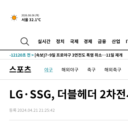
-29585초 전 >
경찰, '홍명보는 2순위' 결론냈던 스포츠윤리센터도 압
-15181초 전 >
[속보]합참 "北 발사체는 단거리탄도미사일…감시·경계
2026.08.06 (목)
서울 32.1℃
화"
-14929초 전 >
日방위성, 北이 동해로 쏜 발사체는 탄도미사일 가능성
-13359초 전 >
[속보] SKT, 에이닷 서비스 장애 발생…"원인 파악 중"
-12765초 전 >
[속보]합참 "북, 동해상으로 미상 발사체 발사"
실시간
정치
국제
경제
금융
산업
-12161초 전 >
'낮 최고 39도' 불볕더위…한밤 열대야도 계속[내일날씨]
-12120초 전 >
[속보]7~9일 프로야구 3연전도 폭염 취소…11일 재개
-11782초 전 >
"韓 외환시장 개입 관측 배경엔 美의 대한국 무역적자 있
스포츠
야구
해외야구
축구
해외축구
-11609초 전 >
'월드컵 탈락 후폭풍' 축구협회…초유의 압수수색에 '충격
-11449초 전 >
서울 낮 37.9도, 올여름 최고치 경신…영등포 순간 '40도
-11011초 전 >
[속보]종합특검, 대검 추가 압수수색…내란 중요임무종사
LG·SSG, 더블헤더 2차전
-7106초 전 >
[속보]코스닥, 800p 회복…0.26% 오른 801.67 마감
-7036초 전 >
[속보]코스피, 301.88포인트(4.58%) 내린 6296.38 마감
등록 2024.04.21 21:25:42
-6901초 전 >
[속보]원·달러 환율, 0.7원 내린 1423.8원 마감
-4500초 전 >
"여기 떨어졌다"…다누리, 스페이스X 로켓 달 충돌 흔적 
-1545초 전 >
손흥민, 5경기 연속골 실패…LAFC는 승부차기 끝 과달라