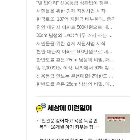
"현관문 걷어차고 욕설 녹음 반
복"…18개월 아기 키우는 집 뒤
흔든 '앞집의 비극'