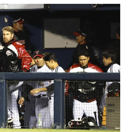
다"
협"
4%↑
침 준수"
수수색
태세 강
어"
·당황'
'
 혐의