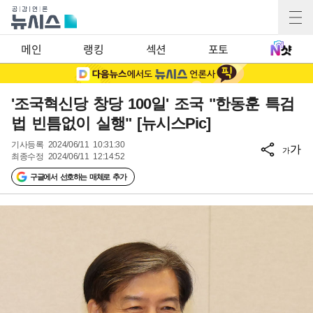
메인
랭킹
섹션
포토
'조국혁신당 창당 100일' 조국 "한동훈 특검
법 빈틈없이 실행" [뉴시스Pic]
기사등록
2024/06/11 10:31:30
가
가
최종수정
2024/06/11 12:14:52
구글에서 선호하는 매체로 추가