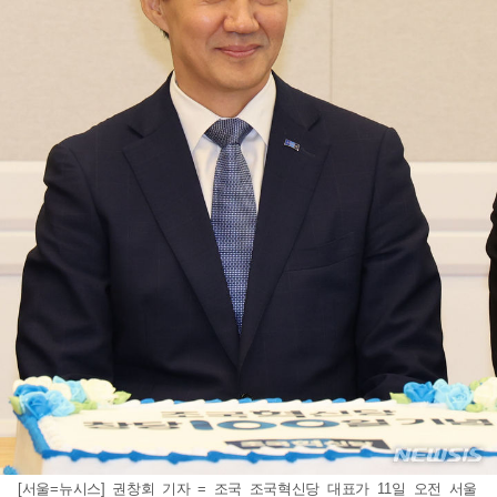
[서울=뉴시스] 권창회 기자 = 조국 조국혁신당 대표가 11일 오전 서울