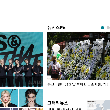
뉴시스Pic
일주일
용산어린이정원 앞 즐비한 근조화환, 왜?
그래픽뉴스
태풍 '돌핀' 예상 이동