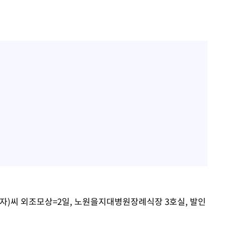
내일날씨]
 원해 아
보
견
계속[다음
겠다"
겨드려 죄
자)씨 외조모상=2일, 노원을지대병원장례식장 3호실, 발인