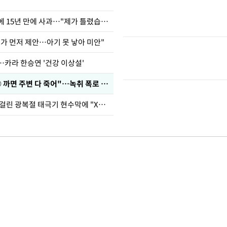
표창원, 남규리에 15년 만에 사과…"제가 틀렸습니다"
내가 먼저 제안…아기 못 낳아 미안"
…카라 한승연 '건강 이상설'
차가원 "○○○ 까면 주변 다 죽어"…녹취 폭로 파장
김희철, 거꾸로 걸린 광복절 태극기 현수막에 "X돌았네"