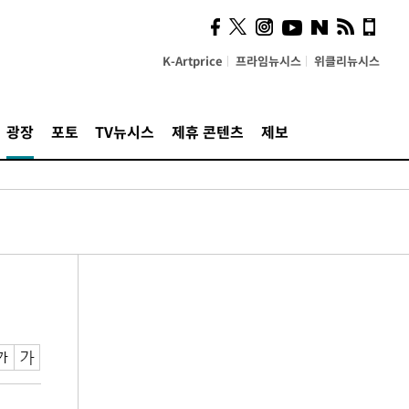
K-Artprice
프라임뉴시스
위클리뉴시스
광장
포토
TV뉴시스
제휴 콘텐츠
제보