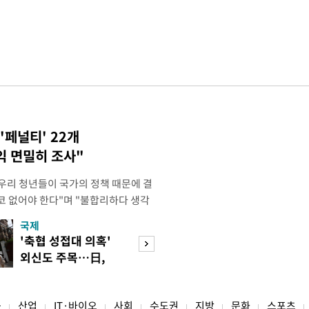
'페널티' 22개
익 면밀히 조사"
"우리 청년들이 국가의 정책 때문에 결
코 없어야 한다"며 "불합리하다 생각
 편하게 말씀해주시면 좋겠다"고 했
국제
경제
오후 X(옛 트위터)에 '청년들의 목소리
'축협 성접대 의혹'
7월 세계 식량가
2개' 자료를 공유하며 이같이 적었다.
외신도 주목…日,
0.6%↑…곡물·
인해 겪을 수 있는 제도
2002 소환
탕 강세 전환
융
산업
IT·바이오
사회
수도권
지방
문화
스포츠