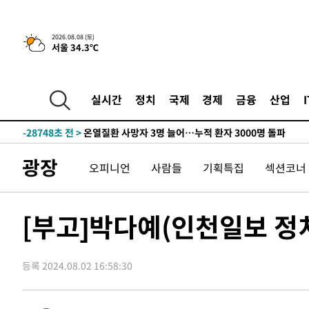
2026.08.08 (토)
서울 34.3℃
3시간 전 >
[속보]뉴욕증시 상승 마감…S&P 0.6% 나스닥 1.3%↑
-30727초 전 >
낮 최고 35도 '무더위'…동해안 시간당 30㎜ '강한 비'[
-29997초 전 >
[속보]이강인 "감독님이 원하는 마음 느꼈고, 많은 트로피
실시간
정치
국제
경제
금융
산업
틀레티코 이적"
-29779초 전 >
수도권 40도 육박 '펄펄'…동해안 일부 지역엔 호의주의
-28748초 전 >
온열질환 사망자 3명 늘어…누적 환자 3000명 돌파
-22693초 전 >
강릉에 시간당 81.4㎜ 물폭탄…도로 잠기고 담벼락 붕괴
광장
오피니언
사람들
기획특집
섹션코너
-18800초 전 >
백운산서 80년근 천종산삼 9뿌리 발견…감정가 1.3억원
-16510초 전 >
선재도서 해루질 나섰다 실종 60대, 닷새 만에 숨진 채 발
-14044초 전 >
남자 농구, 나고야 아시안게임서 '홈팀' 일본과 한일전
[부고]박다예(인천일보 정
-13420초 전 >
여수 오동도 해상서 모터보트 전복…1명 사망·1명 실종
-9647초 전 >
극한폭염 한풀 꺾이지만…'낮 최고 35도' 무더위, 열대야 
주 날씨]
등록 2024.08.02 16:58:30
-6665초 전 >
축구협회 "압수수색·성접대 논란 사과…쇄신의 기회로 삼
-5182초 전 >
[속보]'압수수색·성접대 논란' 축구협회 "실망과 걱정 안
송"
1시간 전 >
'최고 37도' 폭염 지속…강원동해안 최대 150㎜ 비