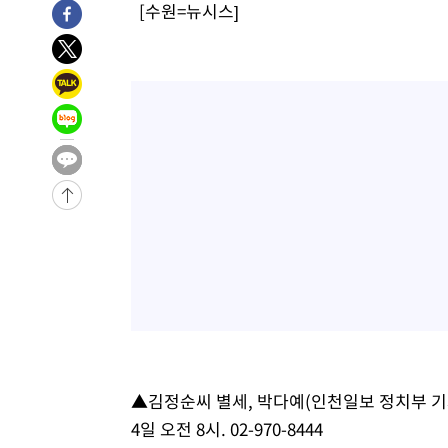
[수원=뉴시스]
3시간 전 >
[속보]뉴욕증시 상승 마감…S&P 0.6% 나스닥 1.3%↑
-30727초 전 >
낮 최고 35도 '무더위'…동해안 시간당 30㎜ '강한 비'[
-29997초 전 >
[속보]이강인 "감독님이 원하는 마음 느꼈고, 많은 트로피
틀레티코 이적"
-29779초 전 >
수도권 40도 육박 '펄펄'…동해안 일부 지역엔 호의주의
-28748초 전 >
온열질환 사망자 3명 늘어…누적 환자 3000명 돌파
-22693초 전 >
강릉에 시간당 81.4㎜ 물폭탄…도로 잠기고 담벼락 붕괴
-18800초 전 >
백운산서 80년근 천종산삼 9뿌리 발견…감정가 1.3억원
-16510초 전 >
선재도서 해루질 나섰다 실종 60대, 닷새 만에 숨진 채 발
-14044초 전 >
남자 농구, 나고야 아시안게임서 '홈팀' 일본과 한일전
-13420초 전 >
여수 오동도 해상서 모터보트 전복…1명 사망·1명 실종
-9647초 전 >
극한폭염 한풀 꺾이지만…'낮 최고 35도' 무더위, 열대야 
주 날씨]
-6665초 전 >
축구협회 "압수수색·성접대 논란 사과…쇄신의 기회로 삼
-5182초 전 >
[속보]'압수수색·성접대 논란' 축구협회 "실망과 걱정 안
송"
1시간 전 >
'최고 37도' 폭염 지속…강원동해안 최대 150㎜ 비
▲김정순씨 별세, 박다예(인천일보 정치부 기
3시간 전 >
[속보]뉴욕증시 상승 마감…S&P 0.6% 나스닥 1.3%↑
4일 오전 8시. 02-970-8444