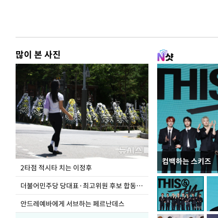
많이 본 사진
컴백하는 스키즈
사진으로 보는 
2타점 적시타 치는 이정후
더불어민주당 당대표·최고위원 후보 합동연설회
안드레예바에게 서브하는 페르난데스