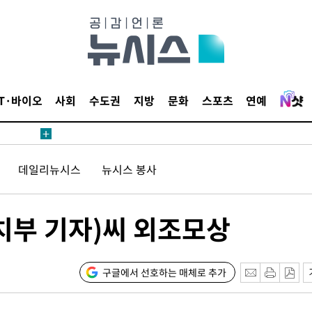
내일날씨]
 원해 아
IT·바이오
사회
수도권
지방
문화
스포츠
연예
보
데일리뉴시스
뉴시스 봉사
견
치부 기자)씨 외조모상
계속[다음
겠다"
구글에서 선호하는 매체로 추가
겨드려 죄