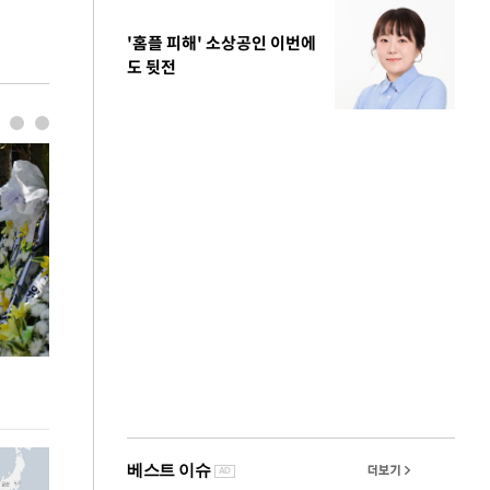
'홈플 피해' 소상공인 이번에
도 뒷전
이번주 국회에는 무슨 일이? [뉴시스국회토pic]
청와대 일주일