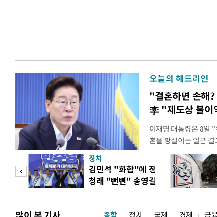
오늘의 헤드라인
"결혼하면 손해? 
李 "제도상 불이
이재명 대통령은 8일 
혼을 망설이는 일은 결
하는 제도가 있을 경우
정치
다. 이 대통령은 이날 
 사업
김민석 "화합"에 정
로 찾은 결혼 페널티 2
청래 "뻔뻔" 송영길
이 대통령은 "결혼으로 
은 연임 직격
많이 본 기사
종합
정치
국제
경제
금