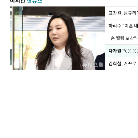
이시간
핫뉴스
하리수 "이혼 
"손 떨림 포착"