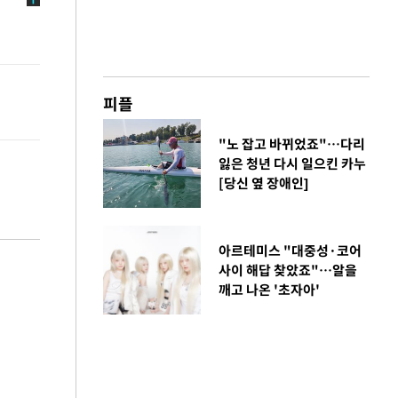
피플
"노 잡고 바뀌었죠"…다리
잃은 청년 다시 일으킨 카누
[당신 옆 장애인]
아르테미스 "대중성·코어
사이 해답 찾았죠"…알을
깨고 나온 '초자아'