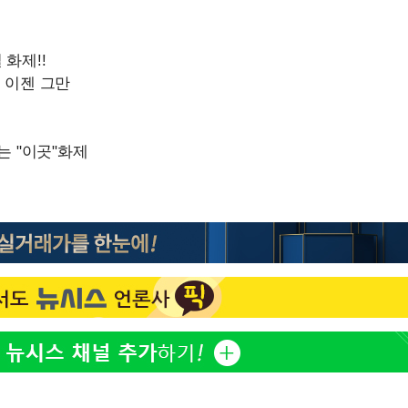
"창 3개 띄워도 답답함 없
1
네"…'폴드8 울트라', 일
써보니
오세훈 "용산공원 아파트,
2
학 뒤집는 것"
김도영·곽빈·안현민…오
3
집은 차기 메이저리거
'폭염 휴식기' 프로야구 1
4
식 병행…"야외 훈련 해도
휴머노이드부터 AI공장
5
M.AX 성과
'리센느 논란' 김선태, 
6
장 "다시 돌아올 생각?"
폭염에 장바구니 물가 들썩
7
수는 고온[폭염 속 경제는