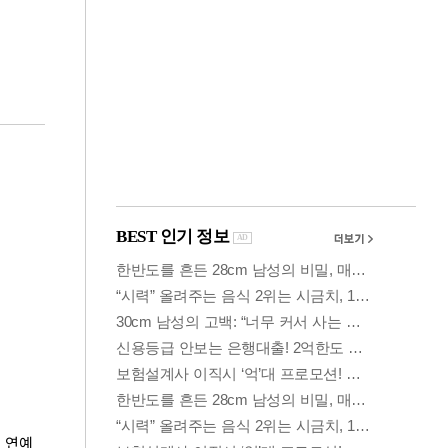
금융
격
코스닥 살아나자
설
ETF 날았다…수익률
상위권 휩쓸어
연예