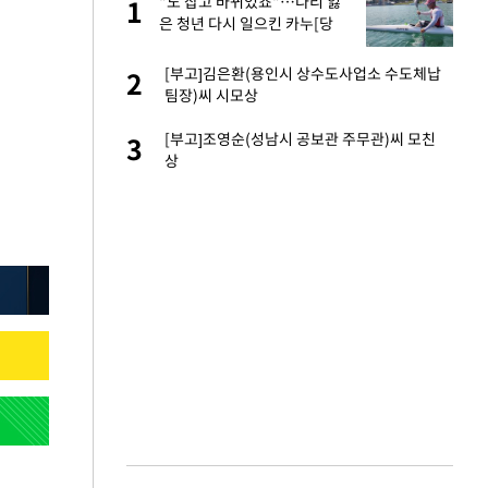
"노 잡고 바뀌었죠"…다리 잃
1
1
주일
은 청년 다시 일으킨 카누[당
신 옆 장애인]
 노무현·문재인 철
[부고]김은환(용인시 상수도사업소 수도체납
2
2
팀장)씨 시모상
승환·니퍼트가 콕
[부고]조영순(성남시 공보관 주무관)씨 모친
3
3
상
0개 구단, 훈련·휴
4
 안전 최우선"
까지…제조업 바꾸는
5
초췌한 근황…충주시
6
…품목별 희비, 변
7
①]