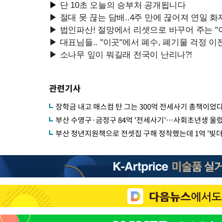
관련기사
장학금 내고 매스컴 탄 그는 300억 전세사기 총책이었
부산 수영구·금정구 84억 '전세사기'…사회초년생 울
부산 청년지원책으로 전셋집 구해 정착했는데 1억 '빚더