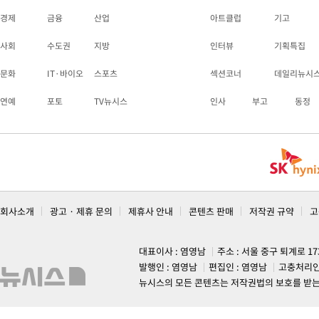
경제
금융
산업
아트클럽
기고
사회
수도권
지방
인터뷰
기획특집
문화
IT·바이오
스포츠
섹션코너
데일리뉴시
연예
포토
TV뉴시스
인사
부고
동정
회사소개
광고 · 제휴 문의
제휴사 안내
콘텐츠 판매
저작권 규약
고
대표이사 : 염영남
주소 : 서울 중구 퇴계로 1
발행인 : 염영남
편집인 : 염영남
고충처리인
뉴시스의 모든 콘텐츠는 저작권법의 보호를 받는 바, 무