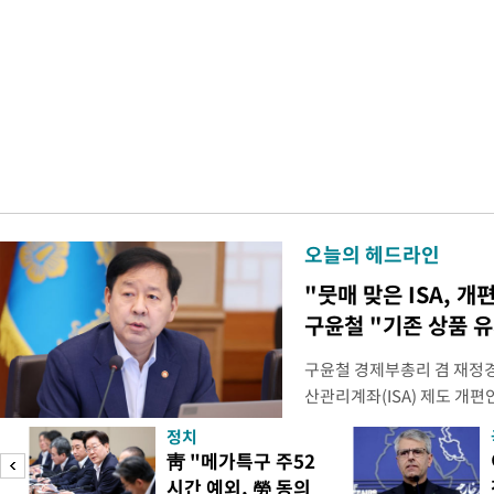
오늘의 헤드라인
"뭇매 맞은 ISA, 개
구윤철 "기존 상품 
구윤철 경제부총리 겸 재정경
산관리계좌(ISA) 제도 개편
다"며 "국민 의견까지 수렴해
정치
토할 예정"이라고 밝혔다. 
靑 "메가특구 주52
셜미디어(SNS) 엑스(X·옛
시간 예외, 勞 동의