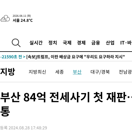
2026.08.11 (화)
서울 24.8℃
실시간
정치
국제
경제
금융
산업
IT·
-21590초 전 >
[속보]트럼프, 이란 배상금 요구에 "우리도 요구하라 지시"
지방
지방최신
세종
부산
대구/경북
전남광
부산 84억 전세사기 첫 재판
통
등록 2024.08.28 17:48:29