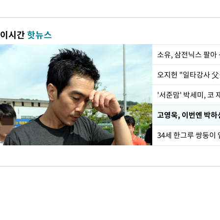
이시간
핫뉴스
'서준맘' 박세미, 코
34세 한그루 쌍둥이