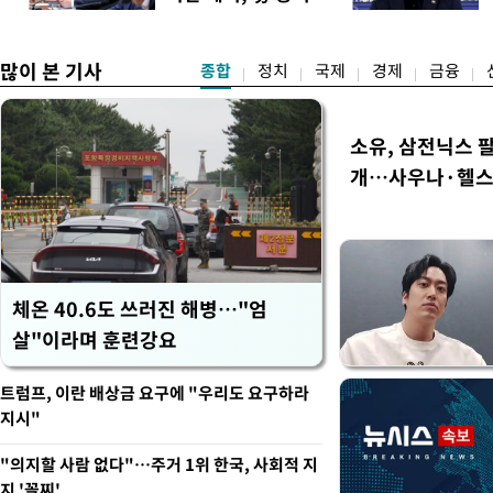
개편안은 지난 4일부터 오는
필요"
많이 본 기사
종합
정치
국제
경제
금융
소유, 삼전닉스 팔
개…사우나·헬
체온 40.6도 쓰러진 해병…"엄
살"이라며 훈련강요
트럼프, 이란 배상금 요구에 "우리도 요구하라
지시"
"의지할 사람 없다"…주거 1위 한국, 사회적 지
지 '꼴찌'