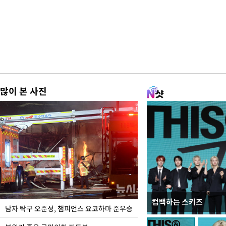
많이 본 사진
컴백하는 스키즈
한-미, UFS연합연습 1
남자 탁구 오준성, 챔피언스 요코하마 준우승