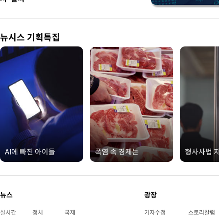
뉴시스 기획특집
AI에 빠진 아이들
폭염 속 경제는
형사사법 
뉴스
광장
실시간
정치
국제
기자수첩
스토리칼럼