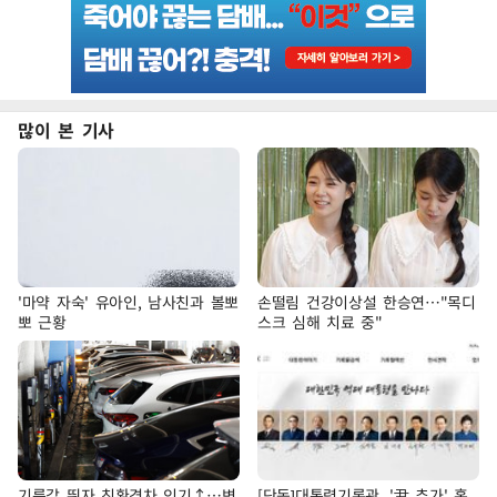
많이 본 기사
'마약 자숙' 유아인, 남사친과 볼뽀
손떨림 건강이상설 한승연…"목디
뽀 근황
스크 심해 치료 중"
기름값 뛰자 친환경차 인기↑…변
[단독]대통령기록관, '尹 추가' 홈