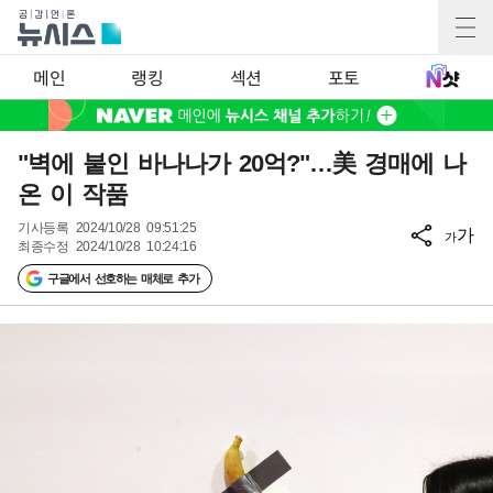
메인
랭킹
섹션
포토
"벽에 붙인 바나나가 20억?"…美 경매에 나
온 이 작품
기사등록
2024/10/28 09:51:25
가
가
최종수정
2024/10/28 10:24:16
구글에서 선호하는 매체로 추가