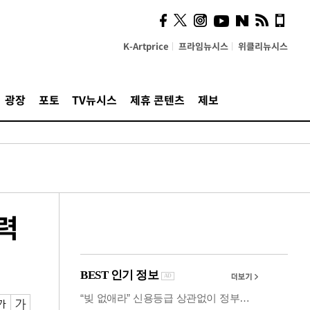
카페사장들 "배달플랫폼 상
생안이 더 절실"
K-Artprice
프라임뉴시스
위클리뉴시스
광장
포토
TV뉴시스
제휴 콘텐츠
제보
강력