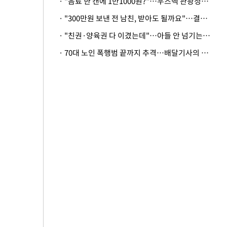
· "음료 한 캔에 1만1000원?"…우즈벡 관광청까지 나섰다, 유튜버 폭로 후폭풍
· "300만원 보낸 전 남친, 받아도 될까요"…결혼 앞둔 예비신부의 뜻밖 고충
· "친권·양육권 다 이겼는데"…아들 안 넘기는 아내에 '강제집행' 가능할까
· 70대 노인 폭행범 끝까지 추격…배달기사의 용기, 추가 피해 막았다