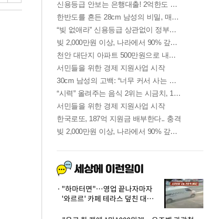
"하마터면"…영업 끝나자마자
'와르르' 카페 테라스 덮친 대리
석 외벽