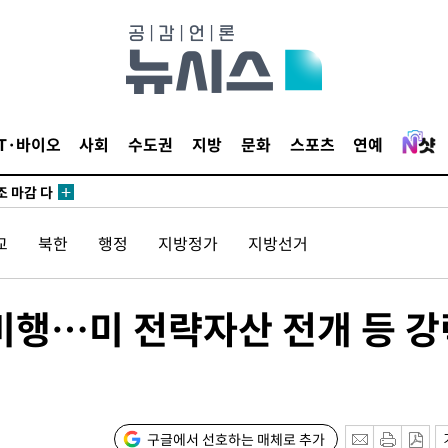
외무부 대변
IT·바이오
사회
수도권
지방
문화
스포츠
연예
 구축
조 마감 다
 어려워"
교
북한
행정
지방정가
지방선거
외무부 대변
㎞ 비행…미 전략자산 전개 등 
 구축
조 마감 다
 어려워"
외무부 대변
구글에서 선호하는 매체로 추가