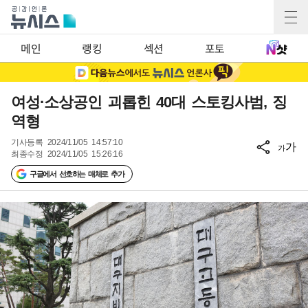
메인
랭킹
섹션
포토
여성·소상공인 괴롭힌 40대 스토킹사범, 징
역형
기사등록
2024/11/05 14:57:10
가
가
최종수정
2024/11/05 15:26:16
구글에서 선호하는 매체로 추가