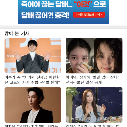
많이 본 기사
이승기 측 "차가원 전세금 미반환
아이유, 장기하 '별일 없이 산다'
은 고도의 사기 수법…엄벌 원해"
선곡…쿨한 일상 공개
허지웅 "우리가 지지했던 인간들
김혜수 "우린 돈 받고 일하는 프