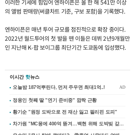
이러한 기세에 힘입어 엔하이픈은 올 한 해 541만 이상
의 앨범 판매량(써클차트 기준, 구보 포함)을 기록했다.
엔하이픈은 매년 투어 규모를 점진적으로 확장 중이다.
2022년 월드투어의 첫 발을 뗀 이들은 데뷔 2년9개월만
인 지난해 K-팝 보이그룹 최단기간 도쿄돔에 입성했다.
이시간
핫
뉴스
정웅인 첫째 딸 "연기 준비중" 깜짝 근황
황기순 "원정 도박으로 전 재산 잃고 필리핀 도피"
차가원 "MC몽에 400억 뜯겨…백현 위해 도박빚 갚아줘"