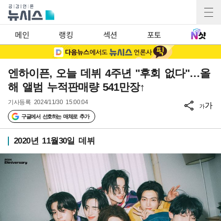
메인
랭킹
섹션
포토
엔하이픈, 오늘 데뷔 4주년 "후회 없다"…올
해 앨범 누적판매량 541만장↑
기사등록
2024/11/30 15:00:04
가
가
구글에서 선호하는 매체로 추가
2020년 11월30일 데뷔