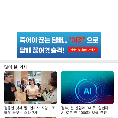
많이 본 기사
정웅인 첫째 딸, 연기자 지망…또
정부, 전 산업에 'AI 옷' 입힌다…
배우 꿈꾸는 스타 2세
AI 로봇 연 1000대 보급 추진