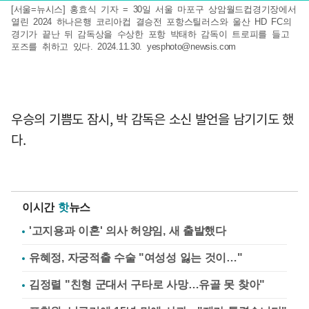
[서울=뉴시스] 홍효식 기자 = 30일 서울 마포구 상암월드컵경기장에서
열린 2024 하나은행 코리아컵 결승전 포항스틸러스와 울산 HD FC의
경기가 끝난 뒤 감독상을 수상한 포항 박태하 감독이 트로피를 들고
포즈를 취하고 있다. 2024.11.30.
yesphoto@newsis.com
우승의 기쁨도 잠시, 박 감독은 소신 발언을 남기기도 했
다.
이시간
핫
뉴스
'고지용과 이혼' 의사 허양임, 새 출발했다
유혜정, 자궁적출 수술 "여성성 잃는 것이…"
김정렬 "친형 군대서 구타로 사망…유골 못 찾아"