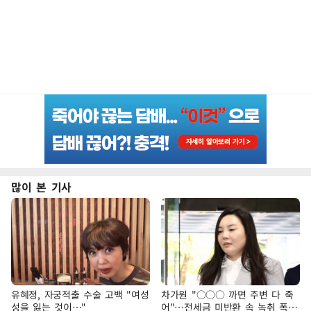
많이 본 기사
유혜정, 자궁적출 수술 고백 "여성
차가원 "○○○ 까면 주변 다 죽
성을 잃는 것이…"
어"…전세금 미반환 속 녹취 폭로