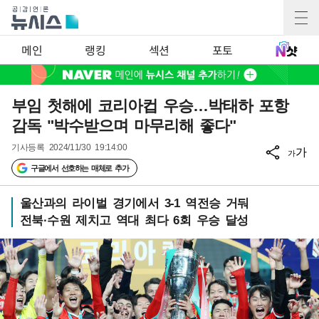
메인
랭킹
섹션
포토
부임 첫해에 코리아컵 우승…박태하 포항
감독 "박수받으며 마무리해 좋다"
기사등록
2024/11/30 19:14:00
가
가
구글에서 선호하는 매체로 추가
울산과의 라이벌 경기에서 3-1 역전승 거둬
전북·수원 제치고 역대 최다 6회 우승 달성