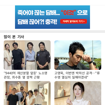
많이 본 기사
''9440억 재산분할 앞둔' 노소영
고영욱, 이번엔 박하선 공격…"류
관장, 최수종 옆 깜짝 근황
수영 열심히 일해야겠네"