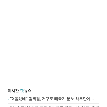
이시간
핫
뉴스
"X돌았네" 김희철, 거꾸로 태극기 분노 하루만에…