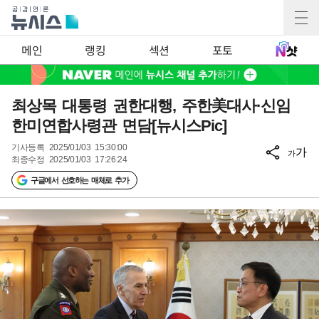
메인
랭킹
섹션
포토
최상목 대통령 권한대행, 주한美대사·신임
한미연합사령관 면담[뉴시스Pic]
기사등록
2025/01/03 15:30:00
가
가
최종수정
2025/01/03 17:26:24
구글에서 선호하는 매체로 추가