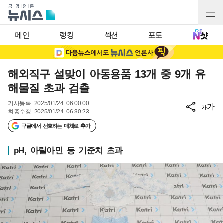
메인
랭킹
섹션
포토
해외직구 설맞이 아동용품 13개 중 9개 유
해물질 초과 검출
기사등록
2025/01/24 06:00:00
가
가
최종수정
2025/01/24 06:30:23
구글에서 선호하는 매체로 추가
pH, 아릴아민 등 기준치 초과