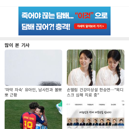
많이 본 기사
'마약 자숙' 유아인, 남사친과 볼뽀
손떨림 건강이상설 한승연…"목디
뽀 근황
스크 심해 치료 중"