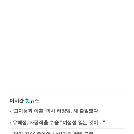
이시간
핫
뉴스
'고지용과 이혼' 의사 허양임, 새 출발했다
유혜정, 자궁적출 수술 "여성성 잃는 것이…"