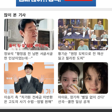
많이 본 기사
정보석 "황정음 전 남편 서글서글
황기순 "원정 도박으로 전 재산
한 인상이었는데…"
잃고 필리핀 도피"
이승기 측 "차가원 전세금 미반환
아이유, 장기하 '별일 없이 산다'
은 고도의 사기 수법…엄벌 원해"
선곡…쿨한 일상 공개