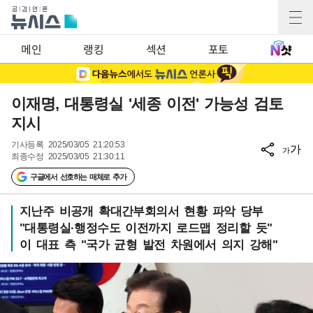
메인
랭킹
섹션
포토
이재명, 대통령실 '세종 이전' 가능성 검토
지시
기사등록
2025/03/05 21:20:53
가
가
최종수정
2025/03/05 21:30:11
구글에서 선호하는 매체로 추가
지난주 비공개 확대간부회의서 현황 파악 당부
"대통령실·행정수도 이전까지 로드맵 정리할 듯"
이 대표 측 "국가 균형 발전 차원에서 의지 강해"