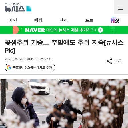
메인
랭킹
섹션
포토
꽃샘추위 기승… 주말에도 추위 지속[뉴시스
Pic]
기사등록
2025/03/28 12:57:58
가
가
구글에서 선호하는 매체로 추가