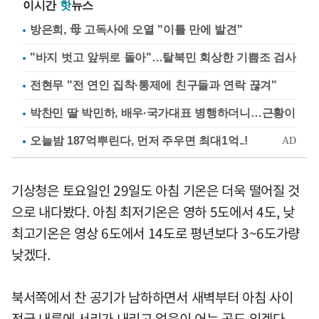
이시간
핫
뉴스
방은희, 母 고독사에 오열 "이틀 만에 발견"
"바지 벗고 앞뒤로 돌아"…탈북민 회상한 기쁨조 검사
전현무 "전 연인 집착·통제에 친구들과 연락 끊겨"
박찬민 딸 박민하, 배우·국가대표 병행하더니…근황이
기상청은 토요일인 29일도 아침 기온은 더욱 떨어질 것
으로 내다봤다. 아침 최저기온은 영하 5도에서 4도, 낮
최고기온은 영상 6도에서 14도로 평년보다 3~6도가량
낮겠다.
북서쪽에서 찬 공기가 남하하면서 새벽부터 아침 사이
전국 내륙에 서리가 내리고 얼음이 어는 곳도 있겠다.