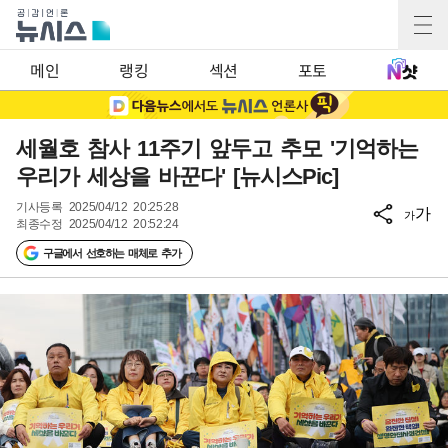
메인
랭킹
섹션
포토
세월호 참사 11주기 앞두고 추모 '기억하는
우리가 세상을 바꾼다' [뉴시스Pic]
기사등록
2025/04/12 20:25:28
가
가
최종수정
2025/04/12 20:52:24
구글에서 선호하는 매체로 추가