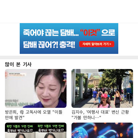
많이 본 기사
방은희, 母 고독사에 오열 "이틀
김지수, '여행사 대표' 변신 근황
만에 발견"
"가볼 만하니…"