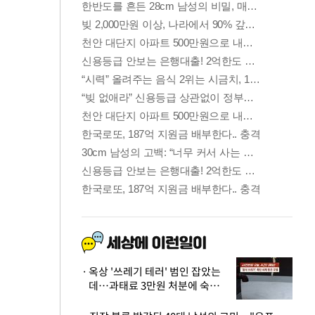
옥상 '쓰레기 테러' 범인 잡았는
데…과태료 3만원 처분에 숙박업
주 허탈