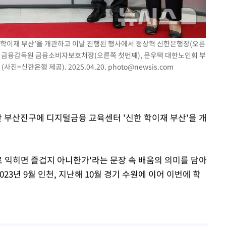
위 등 9곳
출발
한 학이재 부산’을 개관하고 이날 진행된 행사에서 정상혁 신한은행장(오른
미영 금융감독원 금융소비자보호처장(오른쪽 첫번째), 문우택 대한노인회 부
진=신한은행 제공). 2025.04.20.
photo@newsis.com
개장
3명은 중태
에서 두차
산 부산진구에 디지털금융 교육센터 '신한 학이재 부산'을 개
0일 후 발
로 익히면 즐겁지 아니한가'라는 문장 속 배움의 의미를 담아
23년 9월 인천, 지난해 10월 경기 수원에 이어 이번에 학