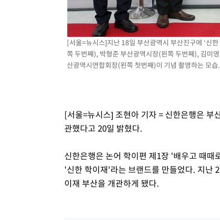
-12314초 전 >
[속보]합수본, '투표율 허위 입력' 중앙·서울·경기도 선관
압수수색
-12069초 전 >
[속보]원·달러 환율, 오전 9시 1423.8원
-11865초 전 >
[속보]삼성전자·SK하이닉스 동반 강보합…1%대 상승 
[서울=뉴시스]지난 18일 부산광역시 부산진구에 ‘신
-11851초 전 >
[속보]코스닥, 5.95포인트(0.74%) 상승한 807.62개장
쪽 두번째), 박형준 부산광역시장(왼쪽 두번째), 김
산광역시연합회장(왼쪽 첫번째)이 기념 촬영하는 모습. (사
-11819초 전 >
[속보]코스피, 6300선 재탈환…1.09% 오른 6365.07 
-8984초 전 >
시리아 다마스쿠스 교외에서 미니버스 폭발.. 14명 부상, 
-8282초 전 >
입추에도 극한더위…서울 낮 39도 '폭염중대경보'
-3246초 전 >
이란, 호르무즈서 "적국 목표물들"과 대치로 남부 케슘섬
[서울=뉴시스] 조현아 기자 = 신한은행은 부
례 큰 폭발음
-1961초 전 >
[속보]美, 폴리실리콘 수입 규제…파생제품 15% 관세, 12
관했다고 20일 밝혔다.
효
신한은행은 논어 학이편 제1장 '배우고 때때
'신한 학이재'라는 브랜드를 만들었다. 지난 20
이재 부산을 개관하게 됐다.