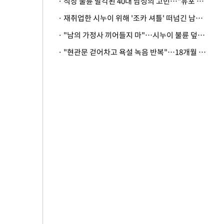
· 직장 불륜 발각된 40대 남성의 고민…"유포 동료 명예훼손·협박죄 고소 가능할까"
· 재취업한 시누이 위해 '조카 셔틀' 떠넘긴 남편…아내 "난 못한다"
· "남의 가정사 끼어들지 마"…시누이 불륜 덮으려는 남편에 억울한 아내
· "현관문 걷어차고 욕설 녹음 반복"…18개월 아기 키우는 집 뒤흔든 '앞집의 비극'