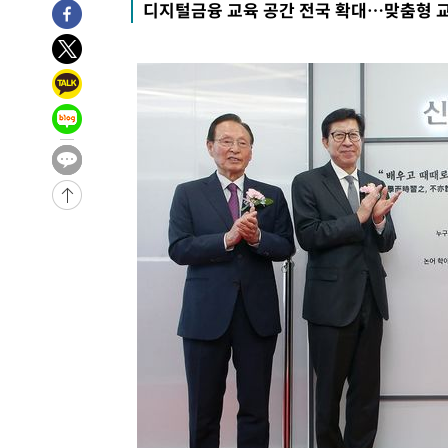
디지털금융 교육 공간 전국 확대…맞춤형 
-11819초 전 >
[속보]코스피, 6300선 재탈환…1.09% 오른 6365.07 
-8984초 전 >
시리아 다마스쿠스 교외에서 미니버스 폭발.. 14명 부상, 
-8282초 전 >
입추에도 극한더위…서울 낮 39도 '폭염중대경보'
-3246초 전 >
이란, 호르무즈서 "적국 목표물들"과 대치로 남부 케슘섬
례 큰 폭발음
-1961초 전 >
[속보]美, 폴리실리콘 수입 규제…파생제품 15% 관세, 12
효
-31174초 전 >
외신들도 주목한 韓축구 파문…"국민적 공분에 수사 재개
-31145초 전 >
11시간 압수수색에 성접대 파문까지…'쑥대밭' 된 축구
-30167초 전 >
[속보]규제합리화위원회 부위원장에 김태유 서울대 공대
병태 후임
-26525초 전 >
[속보]국힘 윤리위, '돌려차기 발언' 진종오·서범수 징계
-21850초 전 >
[속보] 7월 중국 수출 23.9%↑ 수입 27.5%↑…무역총
25.3%↑
-19010초 전 >
[속보]'채상병 순직 책임' 임성근, 항소심도 징역 3년
-18876초 전 >
[속보]종합특검, '관저이전 봐주기 감사' 유병호 구속기소
-15476초 전 >
민주 콩고 에볼라환자 4천명 돌파, 4053명 발생 1850명
-14726초 전 >
[속보]'300억원대 사기 혐의' 차가원 대표 구속 송치
-13920초 전 >
"미 전국적 살모네라 식중독 원인은 멕시코산 할라피뇨"--
-12433초 전 >
[속보]경찰·노동부, HL만도 평택사업장 끼임 사망 관련