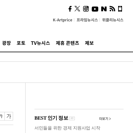
시, 스마트폰 액세서리에
NFC 더했다
K-Artprice
프라임뉴시스
위클리뉴시스
광장
포토
TV뉴시스
제휴 콘텐츠
제보