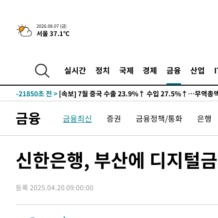
-1961초 전 >
[속보]美, 폴리실리콘 수입 규제…파생제품 15% 관세, 12
효
-31174초 전 >
외신들도 주목한 韓축구 파문…"국민적 공분에 수사 재개
2026.08.07 (금)
서울 37.1℃
-31145초 전 >
11시간 압수수색에 성접대 파문까지…'쑥대밭' 된 축구
-30167초 전 >
[속보]규제합리화위원회 부위원장에 김태유 서울대 공대
병태 후임
-26525초 전 >
[속보]국힘 윤리위, '돌려차기 발언' 진종오·서범수 징계
실시간
정치
국제
경제
금융
산업
-21850초 전 >
[속보] 7월 중국 수출 23.9%↑ 수입 27.5%↑…무역총
25.3%↑
-19010초 전 >
[속보]'채상병 순직 책임' 임성근, 항소심도 징역 3년
-18876초 전 >
[속보]종합특검, '관저이전 봐주기 감사' 유병호 구속기소
금융
금융최신
증권
금융정책/통화
은행
-15476초 전 >
민주 콩고 에볼라환자 4천명 돌파, 4053명 발생 1850명
-14726초 전 >
[속보]'300억원대 사기 혐의' 차가원 대표 구속 송치
-13920초 전 >
"미 전국적 살모네라 식중독 원인은 멕시코산 할라피뇨"--
신한은행, 부산에 디지털금
-12433초 전 >
[속보]경찰·노동부, HL만도 평택사업장 끼임 사망 관련
-12314초 전 >
[속보]합수본, '투표율 허위 입력' 중앙·서울·경기도 선관
압수수색
등록 2025.04.20 09:00:00
-12069초 전 >
[속보]원·달러 환율, 오전 9시 1423.8원
-11865초 전 >
[속보]삼성전자·SK하이닉스 동반 강보합…1%대 상승 
-11851초 전 >
[속보]코스닥, 5.95포인트(0.74%) 상승한 807.62개장