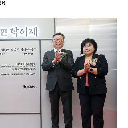
교육
개장
3명은 중태
에서 두차
0일 후 발
"
협회
 교수…이
 절차 개시
액
 사망
 CDC
 압수수색