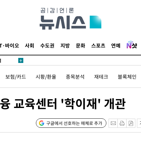
0일 후 발
"
협회
 교수…이
 절차 개시
IT·바이오
사회
수도권
지방
문화
스포츠
연예
액
보험/카드
시황/환율
종목분석
재테크
블록체인
 사망
 CDC
융 교육센터 '학이재' 개관
 압수수색
위 등 9곳
구글에서 선호하는 매체로 추가
출발