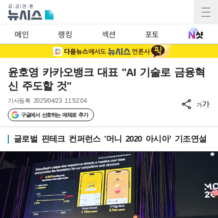
메인
랭킹
섹션
포토
윤호영 카카오뱅크 대표 "AI 기술로 금융혁
신 주도할 것"
기사등록
2025/04/23 11:52:04
가
가
구글에서 선호하는 매체로 추가
글로벌 핀테크 컨퍼런스 '머니 2020 아시아' 기조연설