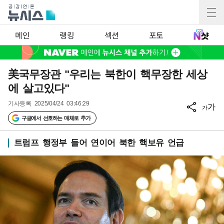
메인
랭킹
섹션
포토
美국무장관 "우리는 북한이 핵무장한 세상
에 살고있다"
기사등록
2025/04/24 03:46:29
가
가
구글에서 선호하는 매체로 추가
트럼프 행정부 들어 연이어 북한 핵보유 언급