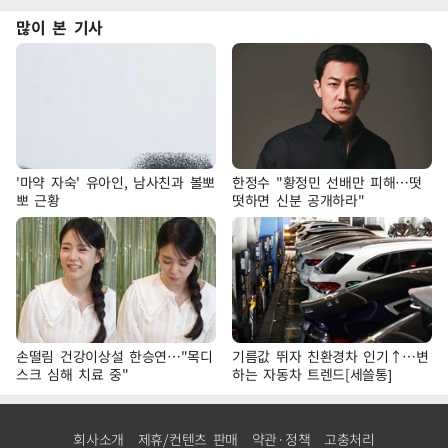
많이 본 기사
'마약 자숙' 유아인, 남사친과 볼뽀
한정수 "황정민 선배만 피해…떳
뽀 근황
떳하면 신분 공개하라"
손떨림 건강이상설 한승연…"목디
기름값 뛰자 친환경차 인기↑…변
스크 심해 치료 중"
하는 자동차 트렌드[세쓸통]
회사소개
제휴/컨텐츠 판매
약관·정책
고충처리