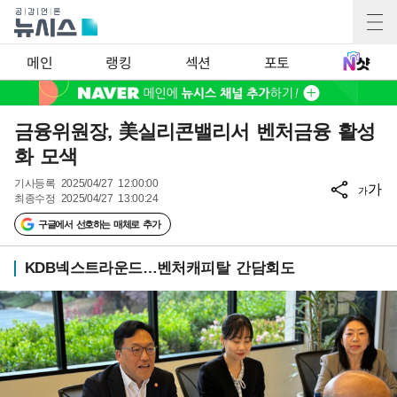
메인
랭킹
섹션
포토
금융위원장, 美실리콘밸리서 벤처금융 활성
화 모색
기사등록
2025/04/27 12:00:00
가
가
최종수정
2025/04/27 13:00:24
구글에서 선호하는 매체로 추가
KDB넥스트라운드…벤처캐피탈 간담회도