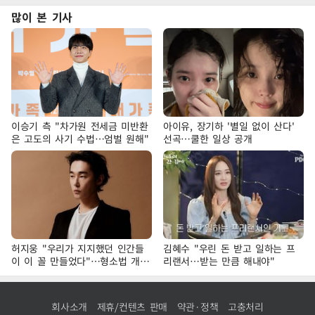
많이 본 기사
이승기 측 "차가원 전세금 미반환
아이유, 장기하 '별일 없이 산다'
은 고도의 사기 수법…엄벌 원해"
선곡…쿨한 일상 공개
허지웅 "우리가 지지했던 인간들
김혜수 "우린 돈 받고 일하는 프
이 이 꼴 만들었다"…형소법 개정
리랜서…받는 만큼 해내야"
에 격한 반응
회사소개
제휴/컨텐츠 판매
약관·정책
고충처리