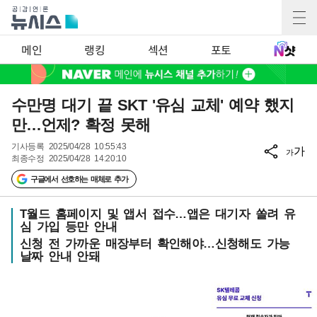
메인
랭킹
섹션
포토
수만명 대기 끝 SKT '유심 교체' 예약 했지
만…언제? 확정 못해
기사등록
2025/04/28 10:55:43
가
가
최종수정
2025/04/28 14:20:10
구글에서 선호하는 매체로 추가
T월드 홈페이지 및 앱서 접수…앱은 대기자 쏠려 유
심 가입 등만 안내
신청 전 가까운 매장부터 확인해야…신청해도 가능
날짜 안내 안돼