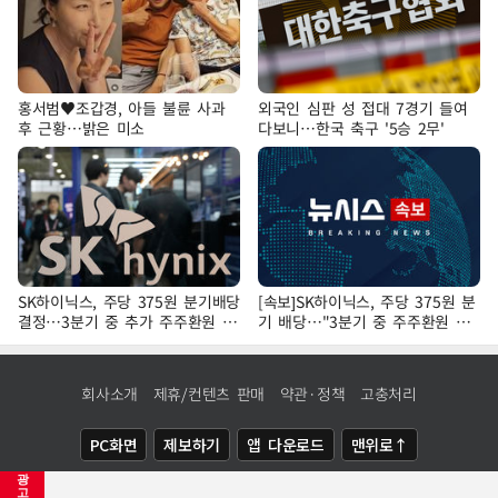
홍서범♥조갑경, 아들 불륜 사과
외국인 심판 성 접대 7경기 들여
후 근황…밝은 미소
다보니…한국 축구 '5승 2무'
SK하이닉스, 주당 375원 분기배당
[속보]SK하이닉스, 주당 375원 분
결정…3분기 중 추가 주주환원 발
기 배당…"3분기 중 주주환원 방
표
안 확정"
회사소개
제휴/컨텐츠 판매
약관·정책
고충처리
PC화면
제보하기
앱 다운로드
맨위로↑
광
COPYRIGHTⓒ
NEWSIS
ALL RIGHTS RESERVED.
고