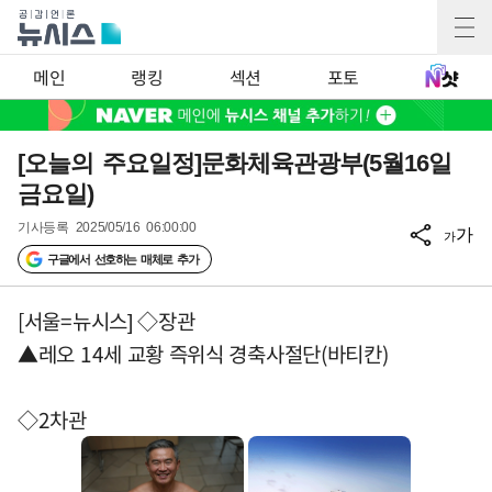
메인
랭킹
섹션
포토
[오늘의 주요일정]문화체육관광부(5월16일
금요일)
기사등록
2025/05/16 06:00:00
가
가
구글에서 선호하는 매체로 추가
[서울=뉴시스] ◇장관
▲레오 14세 교황 즉위식 경축사절단(바티칸)
◇2차관