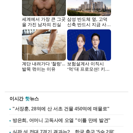
이시간
핫
뉴스
"서장훈, 28억에 산 서초 건물 450억에 매물로"
방은희, 어머니 고독사에 오열 "이틀 만에 발견"
심판 성 접대 7경기 결과는?…한국 축구 '5승 2무'