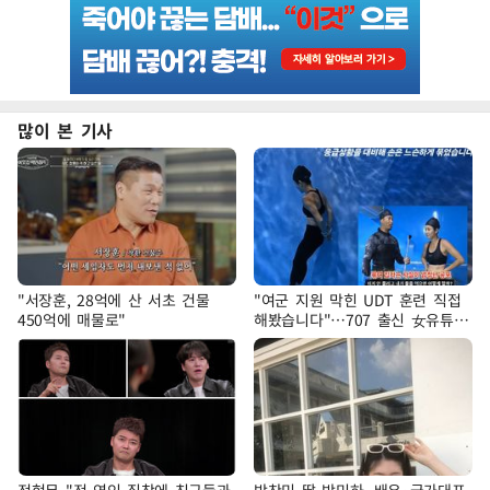
많이 본 기사
"서장훈, 28억에 산 서초 건물
"여군 지원 막힌 UDT 훈련 직접
450억에 매물로"
해봤습니다"…707 출신 女유튜버
'완벽 소화'