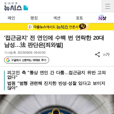
메인
랭킹
섹션
포토
'접근금지' 전 연인에 수백 번 연락한 20대
남성…法 판단은[죄와벌]
기사등록
2025/06/08 09:00:00
가
가
구글에서 선호하는 매체로 추가
피고인 측 "통상 연인 간 다툼…접근금지 위반 고의
없다"
법원 "범행 관련해 진지한 반성·성찰 있다고 보이지
않아"