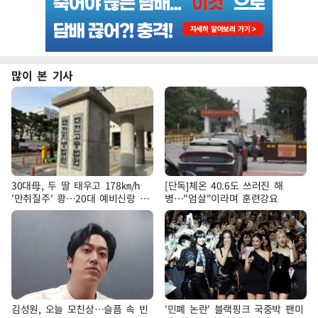
많이 본 기사
30대母, 두 딸 태우고 178㎞/h
[단독]체온 40.6도 쓰러진 해
'만취질주' 쾅…20대 예비신랑 참
병…"엄살"이라며 훈련강요
변
김성원, 오늘 모친상…슬픔 속 빈
'민폐 논란' 블랙핑크 국중박 팬미