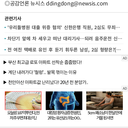
◎공감언론 뉴시스
ddingdong@newsis.com
관련기사
'우리들병원 대출 위증 혐의' 신한은행 직원, 2심도 무죄…이유는?[죄와벌]
차단기 앞에 차 세우고 떠난 대리기사…되려 음주운전 신고[죄와벌]
전 여친 택배로 유인 후 둔기 휘두른 남성, 2심 형량은?[죄와벌]