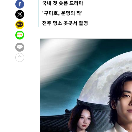
국내 첫 숏폼 드라마
2시간 전 >
여수 오동도 해상서 모터보트 전복…1명 사망·1명 실종
'구미호, 운명의 짝'
3시간 전 >
극한폭염 한풀 꺾이지만…'낮 최고 35도' 무더위, 열대야 계
전주 명소 곳곳서 촬영
날씨]
4시간 전 >
축구협회 "압수수색·성접대 논란 사과…쇄신의 기회로 삼겠
4시간 전 >
[속보]'압수수색·성접대 논란' 축구협회 "실망과 걱정 안겨드
7시간 전 >
'최고 37도' 폭염 지속…강원동해안 최대 150㎜ 비
9시간 전 >
[속보]뉴욕증시 상승 마감…S&P 0.6% 나스닥 1.3%↑
-25297초 전 >
이란 "호르무즈 재개방 합의 근접…美 배상 선행돼야"
-16344초 전 >
[속보]與최고위원 제주·인천 순회경선…박선원·최민희
한민수·김용 순
-16297초 전 >
[속보]김민석, 與 전대 당원투표 누적 득표율 45.42%로 
청래 44.56%
-15579초 전 >
[속보]與 대표 경선 제주·인천 당원투표…金 47.75%·
42.08%·宋 10.17%
-15113초 전 >
이강인 "아틀레티코 이적 기뻐…등번호 7번 의미보단 팀 
것"
-15048초 전 >
[속보]與 당대표 경선, 제주·인천 권리당원 투표 김민석 
-8822초 전 >
낮 최고 35도 '무더위'…동해안 시간당 30㎜ '강한 비'[내
-8092초 전 >
[속보]이강인 "감독님이 원하는 마음 느꼈고, 많은 트로피 
레티코 이적"
-7874초 전 >
수도권 40도 육박 '펄펄'…동해안 일부 지역엔 호의주의보
-6843초 전 >
온열질환 사망자 3명 늘어…누적 환자 3000명 돌파