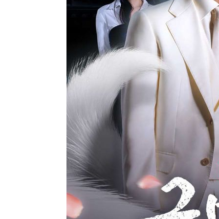
-788초 전 >
강릉에 시간당 81.4㎜ 물폭탄…도로 잠기고 담벼락 붕괴
51분 전 >
백운산서 80년근 천종산삼 9뿌리 발견…감정가 1.3억원
1시간 전 >
선재도서 해루질 나섰다 실종 60대, 닷새 만에 숨진 채 발견
2시간 전 >
남자 농구, 나고야 아시안게임서 '홈팀' 일본과 한일전
2시간 전 >
여수 오동도 해상서 모터보트 전복…1명 사망·1명 실종
3시간 전 >
극한폭염 한풀 꺾이지만…'낮 최고 35도' 무더위, 열대야 계
날씨]
4시간 전 >
축구협회 "압수수색·성접대 논란 사과…쇄신의 기회로 삼겠
4시간 전 >
[속보]'압수수색·성접대 논란' 축구협회 "실망과 걱정 안겨드
7시간 전 >
'최고 37도' 폭염 지속…강원동해안 최대 150㎜ 비
9시간 전 >
[속보]뉴욕증시 상승 마감…S&P 0.6% 나스닥 1.3%↑