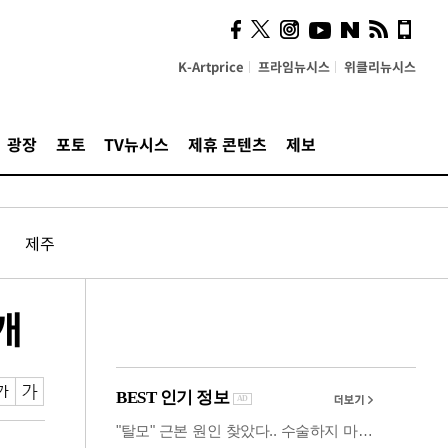
사이 해답 찾았죠"…알을
깨고 나온 '초자아'
K-Artprice
프라임뉴시스
위클리뉴시스
광장
포토
TV뉴시스
제휴 콘텐츠
제보
제주
개