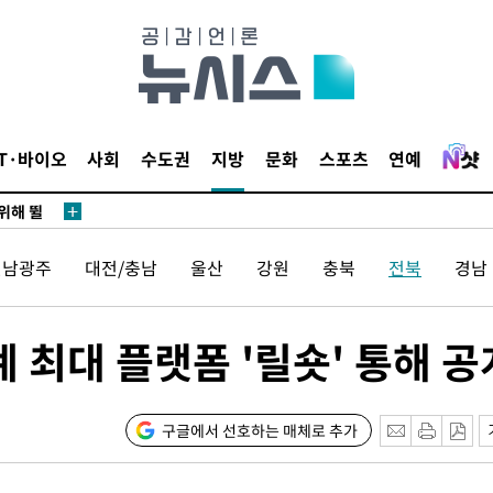
·서미화·
1위… 정
IT·바이오
사회
수도권
지방
문화
스포츠
연예
鄭
위해 뛸
승리
전남광주
대전/충남
울산
강원
충북
전북
경남
일날씨]
원해 아틀
계 최대 플랫폼 '릴숏' 통해 공
구글에서 선호하는 매체로 추가