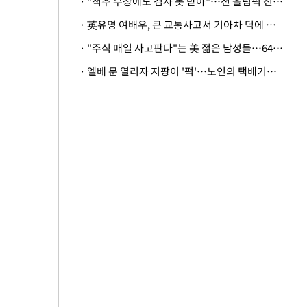
· "척추 부상에도 검사 못 받아"…전 올림픽 선수, 美봅슬레이협회 상대 소송
· 英유명 여배우, 큰 교통사고서 기아차 덕에 살았다
· "주식 매일 사고판다"는 美 젊은 남성들…64%가 "나는 인생의 패배자“
· 엘베 문 열리자 지팡이 '퍽'…노인의 택배기사 폭행 이유