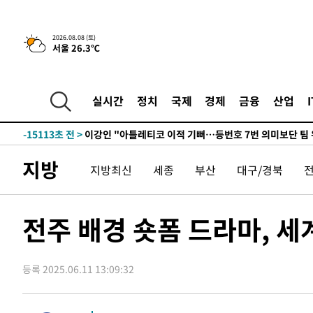
9시간 전 >
[속보]뉴욕증시 상승 마감…S&P 0.6% 나스닥 1.3%↑
2026.08.08 (토)
서울 26.3℃
-25297초 전 >
이란 "호르무즈 재개방 합의 근접…美 배상 선행돼야"
-16344초 전 >
[속보]與최고위원 제주·인천 순회경선…박선원·최민희
한민수·김용 순
-16297초 전 >
[속보]김민석, 與 전대 당원투표 누적 득표율 45.42%로 
실시간
정치
국제
경제
금융
산업
청래 44.56%
-15579초 전 >
[속보]與 대표 경선 제주·인천 당원투표…金 47.75%·
42.08%·宋 10.17%
-15113초 전 >
이강인 "아틀레티코 이적 기뻐…등번호 7번 의미보단 팀 
것"
-15048초 전 >
[속보]與 당대표 경선, 제주·인천 권리당원 투표 김민석 
지방
지방최신
세종
부산
대구/경북
-8822초 전 >
낮 최고 35도 '무더위'…동해안 시간당 30㎜ '강한 비'[내
-8092초 전 >
[속보]이강인 "감독님이 원하는 마음 느꼈고, 많은 트로피 
레티코 이적"
-7874초 전 >
수도권 40도 육박 '펄펄'…동해안 일부 지역엔 호의주의보
전주 배경 숏폼 드라마, 세
-6843초 전 >
온열질환 사망자 3명 늘어…누적 환자 3000명 돌파
-788초 전 >
강릉에 시간당 81.4㎜ 물폭탄…도로 잠기고 담벼락 붕괴
등록 2025.06.11 13:09:32
51분 전 >
백운산서 80년근 천종산삼 9뿌리 발견…감정가 1.3억원
1시간 전 >
선재도서 해루질 나섰다 실종 60대, 닷새 만에 숨진 채 발견
2시간 전 >
남자 농구, 나고야 아시안게임서 '홈팀' 일본과 한일전