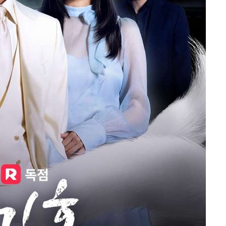
속[다음주
다"
려 죄송"