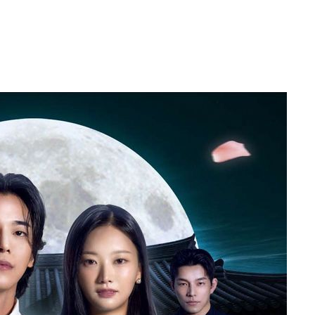
속[다음주
다"
려 죄송"
·서미화·
1위… 정
鄭
위해 뛸
승리
일날씨]
원해 아틀