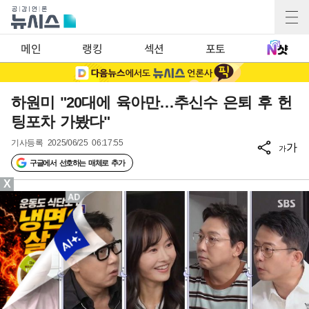
메인
랭킹
섹션
포토
하원미 "20대에 육아만…추신수 은퇴 후 헌
팅포차 가봤다"
기사등록
2025/06/25 06:17:55
가
가
구글에서 선호하는 매체로 추가
X