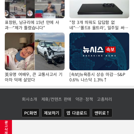
표창원, 남규리에 15년 만에 사
"창 3개 띄워도 답답함 없
과…"제가 틀렸습니다"
네"…'폴드8 울트라', 일주일 써보
니
英유명 여배우, 큰 교통사고서 기
[속보]뉴욕증시 상승 마감…S&P
아차 덕에 살았다
0.6% 나스닥 1.3%↑
회사소개
제휴/컨텐츠 판매
약관·정책
고충처리
PC화면
제보하기
앱 다운로드
맨위로↑
광
COPYRIGHTⓒ
NEWSIS
ALL RIGHTS RESERVED.
고
삭
제