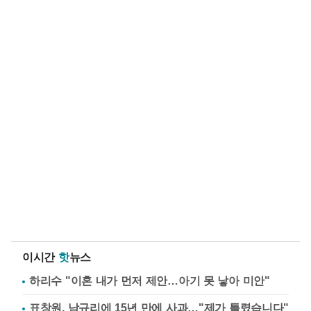
이시간
핫
뉴스
하리수 "이혼 내가 먼저 제안…아기 못 낳아 미안"
표창원, 남규리에 15년 만에 사과…"제가 틀렸습니다"