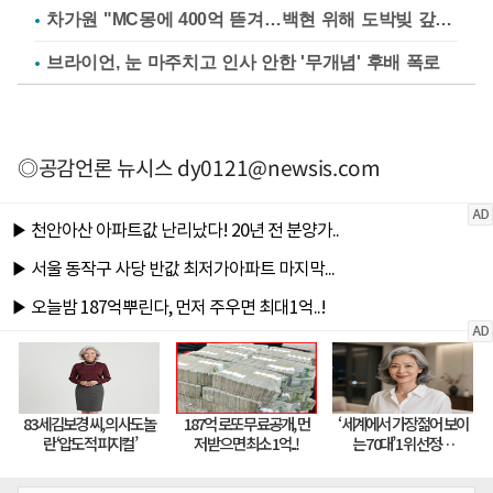
차가원 "MC몽에 400억 뜯겨…백현 위해 도박빚 갚아줘"
브라이언, 눈 마주치고 인사 안한 '무개념' 후배 폭로
◎공감언론 뉴시스
dy0121@newsis.com