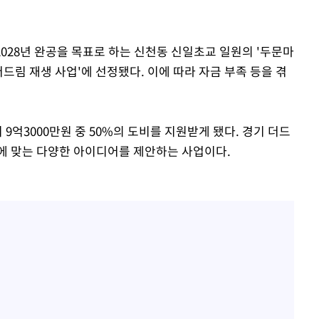
2028년 완공을 목표로 하는 신천동 신일초교 일원의 '두문마
부장 기소
더드림 재생 사업'에 선정됐다. 이에 따라 자금 부족 등을 겪
"
협회
 교수…이
9억3000만원 중 50%의 도비를 지원받게 됐다. 경기 더드
절차 개시
에 맞는 다양한 아이디어를 제안하는 사업이다.
25.3%↑