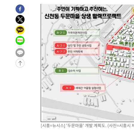
-11395초 전 >
11시간 압수수색에 성접대 파문까지…'쑥대밭' 된 축구
-10417초 전 >
[속보]규제합리화위원회 부위원장에 김태유 서울대 공대
병태 후임
-6775초 전 >
[속보]국힘 윤리위, '돌려차기 발언' 진종오·서범수 징계 
-2100초 전 >
[속보] 7월 중국 수출 23.9%↑ 수입 27.5%↑…무역총액 
12분 전 >
[속보]'채상병 순직 책임' 임성근, 항소심도 징역 3년
14분 전 >
[속보]종합특검, '관저이전 봐주기 감사' 유병호 구속기소
-32024초 전 >
이란, "오만과 '중앙 단일 루트' 합의…북쪽 인바운드·남
운드는 임시"
-23592초 전 >
"낮 기온 소폭 하락"…수도권 폭염중대경보, 폭염경보로
-23556초 전 >
[속보]이 대통령, '호우피해' 안동·의성 관할 4개 면 특
선포
-23519초 전 >
[단독]중수청 지원 검사들, 정원 초과 시 낮은 계급 임용
갈 수도
-21490초 전 >
낮 최고 37도 찜통더위…곳곳 소나기·강원 많은 비[내일
-19796초 전 >
SK하이닉스, 용인·청주 팹에 54조 투자…"AI 메모리 수
응"
-16652초 전 >
여자배구 이재영·이다영 자매, 아제르바이잔 투란VC 입
-15905초 전 >
외국인 심판 성 접대 7경기 들여다보니…한국 축구 '5승 2
-15639초 전 >
[속보]코스닥, 2.86포인트(0.36%) 내린 798.81마감
[시흥=뉴시스] '두문마을' 개발 계획도. (사진=시흥시 제공)
-15592초 전 >
[속보]코스피, 6200선 약보합…0.60% 내린 6258.77에