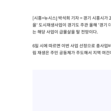
-15572초 전 >
[속보]원·달러 환율, 7.7원 내린 1416.1원 마감
-15461초 전 >
[속보] 노원서 40.1도 관측…서울, 2018년 이후 첫 40도
[시흥=뉴시스] 박석희 기자 = 경기 시흥시가 
-12551초 전 >
[속보]종합특검, '계엄 수용공간 확보' 신용해 前교정본
을' 도시재생사업이 경기도 주관 올해 '경기 
-11424초 전 >
외신들도 주목한 韓축구 파문…"국민적 공분에 수사 재개
는 해당 사업이 급물살을 탈 전망이다.
-11395초 전 >
11시간 압수수색에 성접대 파문까지…'쑥대밭' 된 축구
-10417초 전 >
[속보]규제합리화위원회 부위원장에 김태유 서울대 공대
6일 시에 따르면 이번 사업 선정으로 총사업비 
병태 후임
-6775초 전 >
[속보]국힘 윤리위, '돌려차기 발언' 진종오·서범수 징계 
림 재생은 주민 공동체가 주도해서 지역 여건
-2100초 전 >
[속보] 7월 중국 수출 23.9%↑ 수입 27.5%↑…무역총액 
12분 전 >
[속보]'채상병 순직 책임' 임성근, 항소심도 징역 3년
14분 전 >
[속보]종합특검, '관저이전 봐주기 감사' 유병호 구속기소