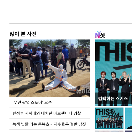
많이 본 사진
컴백하는 스키즈
지석천 뒤덮은 
'무민 팝업 스토어' 오픈
반정부 시위대와 대치한 아르헨티나 경찰
녹색 빛깔 띄는 동복호…저수율은 절반 남짓