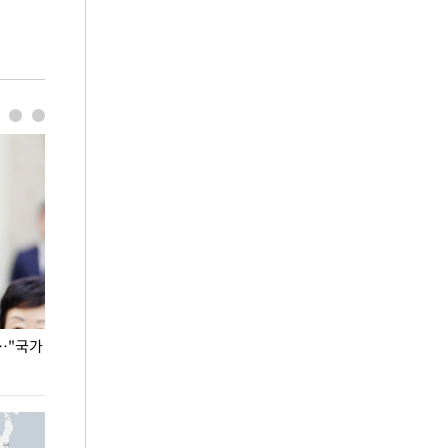
…"국가
홈플러스, 67개 점포 가오픈… 13일 정식 개장
오세훈 서울시장,
환경 점검