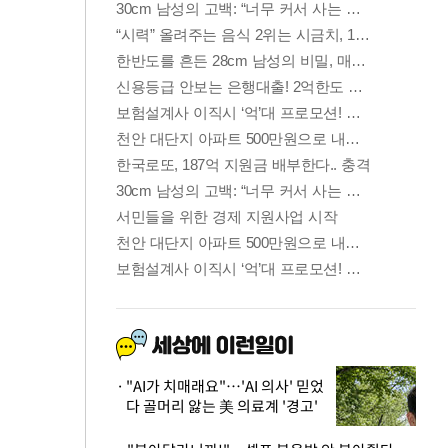
"AI가 치매래요"…'AI 의사' 믿었
다 골머리 앓는 美 의료계 '경고'