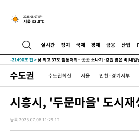
14분 전 >
[속보]종합특검, '관저이전 봐주기 감사' 유병호 구속기소
2026.08.07 (금)
서울 33.8℃
-32024초 전 >
이란, "오만과 '중앙 단일 루트' 합의…북쪽 인바운드·남
운드는 임시"
-23592초 전 >
"낮 기온 소폭 하락"…수도권 폭염중대경보, 폭염경보로
-23556초 전 >
[속보]이 대통령, '호우피해' 안동·의성 관할 4개 면 특
실시간
정치
국제
경제
금융
산업
선포
-23519초 전 >
[단독]중수청 지원 검사들, 정원 초과 시 낮은 계급 임용
갈 수도
-21490초 전 >
낮 최고 37도 찜통더위…곳곳 소나기·강원 많은 비[내일
-19796초 전 >
SK하이닉스, 용인·청주 팹에 54조 투자…"AI 메모리 수
수도권
수도권최신
서울
인천·경기서부
응"
-16652초 전 >
여자배구 이재영·이다영 자매, 아제르바이잔 투란VC 입
-15905초 전 >
외국인 심판 성 접대 7경기 들여다보니…한국 축구 '5승 2
-15639초 전 >
[속보]코스닥, 2.86포인트(0.36%) 내린 798.81마감
시흥시, '두문마을' 도시
-15592초 전 >
[속보]코스피, 6200선 약보합…0.60% 내린 6258.77에
-15572초 전 >
[속보]원·달러 환율, 7.7원 내린 1416.1원 마감
등록 2025.07.06 11:29:12
-15461초 전 >
[속보] 노원서 40.1도 관측…서울, 2018년 이후 첫 40도
-12551초 전 >
[속보]종합특검, '계엄 수용공간 확보' 신용해 前교정본
-11424초 전 >
외신들도 주목한 韓축구 파문…"국민적 공분에 수사 재개