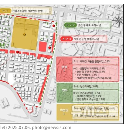
협회
 교수…이
절차 개시
25.3%↑
쪽 아웃바
 하향
별재난지역
…희망지 못
날씨]
요 선제 대
단
무'
 2025.07.06.
photo@newsis.com
 마쳐