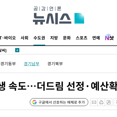
쪽 아웃바
 하향
별재난지역
IT·바이오
사회
수도권
지방
문화
스포츠
연예
…희망지 못
날씨]
요 선제 대
경기동부
경기남부
경기북부
단
무'
재생 속도…더드림 선정·예산
 마쳐
구글에서 선호하는 매체로 추가
부장 기소
"