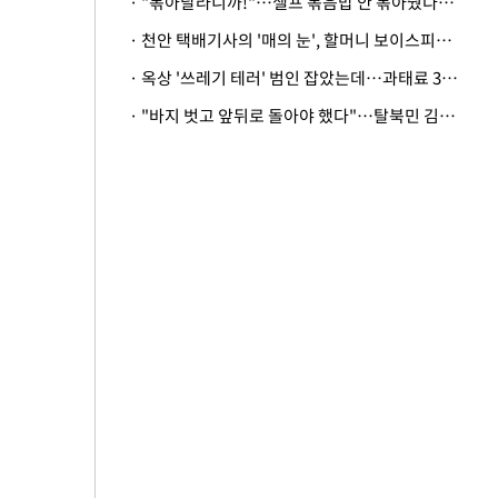
· "볶아달라니까!"…셀프 볶음밥 안 볶아줬다고 사장 폭행한 손님
· 천안 택배기사의 '매의 눈', 할머니 보이스피싱 피해 막아
· 옥상 '쓰레기 테러' 범인 잡았는데…과태료 3만원 처분에 숙박업주 허탈
· "바지 벗고 앞뒤로 돌아야 했다"…탈북민 김서아, 기쁨조 검사 수치심 회상